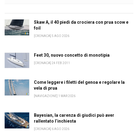
Skaw A, il 40 piedi da crociera con prua scow e
foil
[CRONACA] 5 AGO 2026
Feet 30, nuovo concetto di monotipia
[CRONACA] 24 FEB 2011
Come leggere i filetti del genoa e regolare la
vela di prua
[NAVIGAZIONE] 1 MAR 2026
Bayesian, la carenza di giudici può aver
rallentato l’inchiesta
[CRONACA] 6 AGO 2026