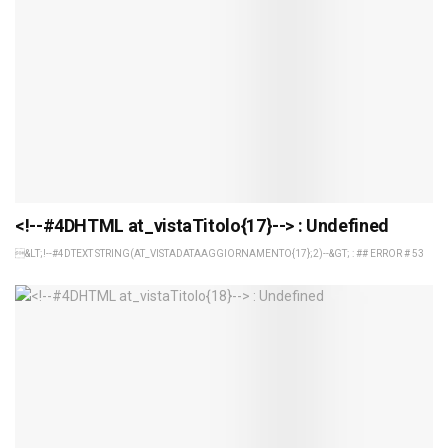
<!--#4DHTML at_vistaTitolo{17}--> : Undefined
&LT;!--#4DTEXT STRING(AT_VISTADATAAGGIORNAMENTO{17};2)--&GT; : ## ERROR # 53