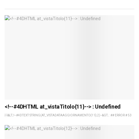
<!--#4DHTML at_vistaTitolo{11}--> : Undefined
&LT;!--#4DTEXT STRING(AT_VISTADATAAGGIORNAMENTO{11};2)--&GT; : ## ERROR # 53