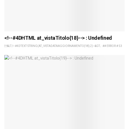
<!--#4DHTML at_vistaTitolo{18}--> : Undefined
&LT;!--#4DTEXT STRING(AT_VISTADATAAGGIORNAMENTO{18};2)--&GT; : ## ERROR # 53