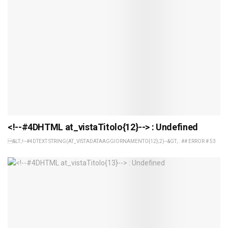
<!--#4DHTML at_vistaTitolo{12}--> : Undefined
&LT;!--#4DTEXT STRING(AT_VISTADATAAGGIORNAMENTO{12};2)--&GT; : ## ERROR # 53