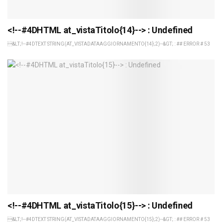
<!--#4DHTML at_vistaTitolo{14}--> : Undefined
&LT;!--#4DTEXT STRING(AT_VISTADATAAGGIORNAMENTO{14};2)--&GT; : ## ERROR # 53
<!--#4DHTML at_vistaTitolo{15}--> : Undefined
&LT;!--#4DTEXT STRING(AT_VISTADATAAGGIORNAMENTO{15};2)--&GT; : ## ERROR # 53