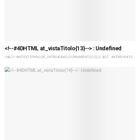
<!--#4DHTML at_vistaTitolo{13}--> : Undefined
&LT;!--#4DTEXT STRING(AT_VISTADATAAGGIORNAMENTO{13};2)--&GT; : ## ERROR # 53