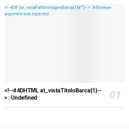
<!--4DIF (at_vistaPathImmagineBarca{1}#"")--> : A Boolean
argument was expected.
<!--#4DHTML at_vistaTitoloBarca{1}--
> : Undefined