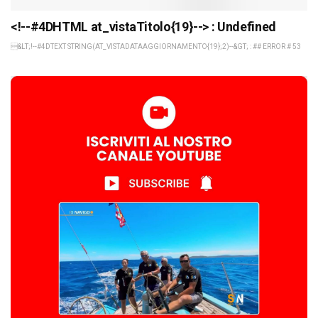
<!--#4DHTML at_vistaTitolo{19}--> : Undefined
&LT;!--#4DTEXT STRING(AT_VISTADATAAGGIORNAMENTO{19};2)--&GT; : ## ERROR # 53