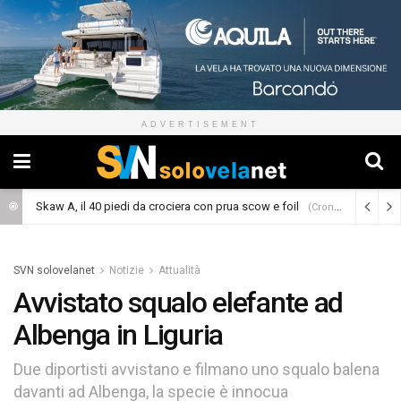
ADVERTISEMENT
Skaw A, il 40 piedi da crociera con prua scow e foil
(Cronaca)
SVN solovelanet
Notizie
Attualità
Avvistato squalo elefante ad
Albenga in Liguria
Due diportisti avvistano e filmano uno squalo balena
davanti ad Albenga, la specie è innocua