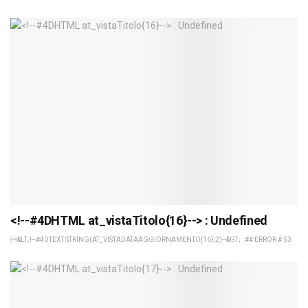
<!--#4DHTML at_vistaTitolo{16}--> : Undefined
&LT;!--#4DTEXT STRING(AT_VISTADATAAGGIORNAMENTO{16};2)--&GT; : ## ERROR # 53