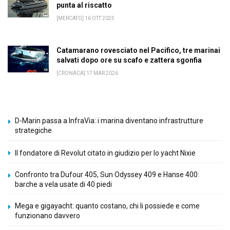
punta al riscatto
[MERCATO] 16 OTT 2025
Catamarano rovesciato nel Pacifico, tre marinai
salvati dopo ore su scafo e zattera sgonfia
[CRONACA] 17 MAR 2026
D-Marin passa a InfraVia: i marina diventano infrastrutture
strategiche
Il fondatore di Revolut citato in giudizio per lo yacht Nixie
Confronto tra Dufour 405, Sun Odyssey 409 e Hanse 400:
barche a vela usate di 40 piedi
Mega e gigayacht: quanto costano, chi li possiede e come
funzionano davvero