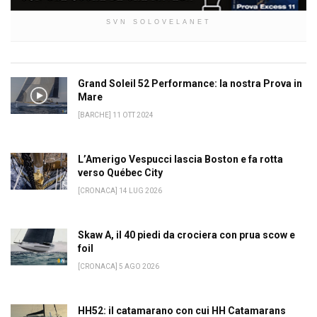
SVN SOLOVELANET
Grand Soleil 52 Performance: la nostra Prova in
Mare
[BARCHE] 11 OTT 2024
L’Amerigo Vespucci lascia Boston e fa rotta
verso Québec City
[CRONACA] 14 LUG 2026
Skaw A, il 40 piedi da crociera con prua scow e
foil
[CRONACA] 5 AGO 2026
HH52: il catamarano con cui HH Catamarans