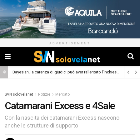
ADVERTISEMENT
Bayesian, la carenza di giudici può aver rallentato l’inchiesta
(Cronaca)
SVN solovelanet
Notizie
Mercato
Catamarani Excess e 4Sale
Con la nascita dei catamarani Excess nascono
anche le strutture di supporto