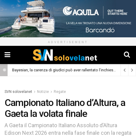
ADVERTISEMENT
Bayesian, la carenza di giudici può aver rallentato l’inchiesta
(Cronaca)
SVN solovelanet
Notizie
Regate
Campionato Italiano d’Altura, a
Gaeta la volata finale
A Gaeta il Campionato Italiano Assoluto d’Altura
Edison Next 2026 entra nella fase finale con la regata