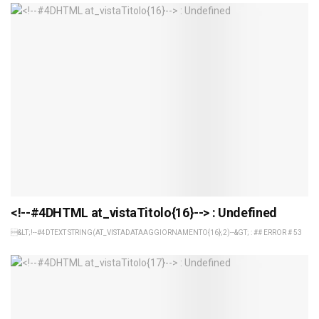
<!--#4DHTML at_vistaTitolo{16}--> : Undefined
&LT;!--#4DTEXT STRING(AT_VISTADATAAGGIORNAMENTO{16};2)--&GT; : ## ERROR # 53