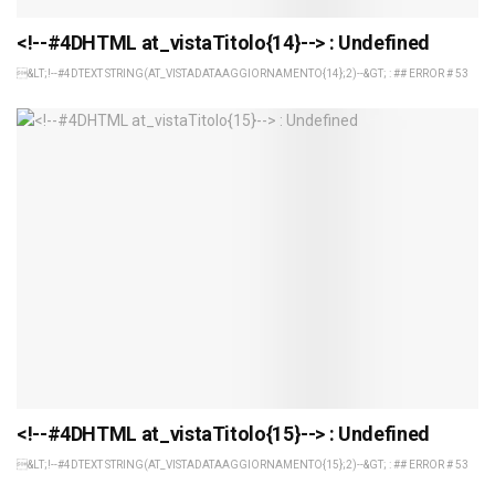
<!--#4DHTML at_vistaTitolo{14}--> : Undefined
&LT;!--#4DTEXT STRING(AT_VISTADATAAGGIORNAMENTO{14};2)--&GT; : ## ERROR # 53
<!--#4DHTML at_vistaTitolo{15}--> : Undefined
&LT;!--#4DTEXT STRING(AT_VISTADATAAGGIORNAMENTO{15};2)--&GT; : ## ERROR # 53