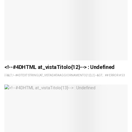
<!--#4DHTML at_vistaTitolo{12}--> : Undefined
&LT;!--#4DTEXT STRING(AT_VISTADATAAGGIORNAMENTO{12};2)--&GT; : ## ERROR # 53