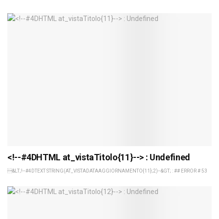
<!--#4DHTML at_vistaTitolo{11}--> : Undefined
&LT;!--#4DTEXT STRING(AT_VISTADATAAGGIORNAMENTO{11};2)--&GT; : ## ERROR # 53