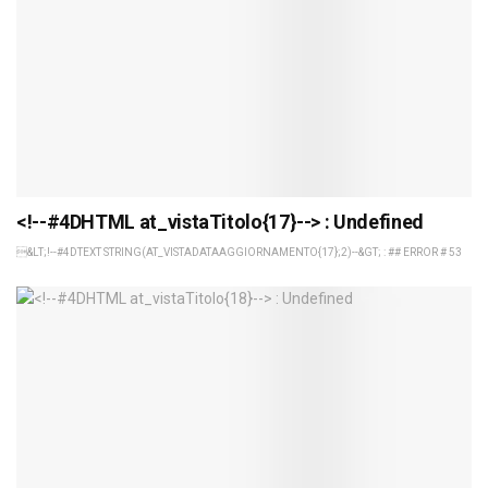
<!--#4DHTML at_vistaTitolo{17}--> : Undefined
&LT;!--#4DTEXT STRING(AT_VISTADATAAGGIORNAMENTO{17};2)--&GT; : ## ERROR # 53