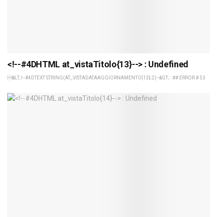
<!--#4DHTML at_vistaTitolo{13}--> : Undefined
&LT;!--#4DTEXT STRING(AT_VISTADATAAGGIORNAMENTO{13};2)--&GT; : ## ERROR # 53