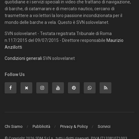
quotidiane e i servizi speciali in video che trattano di navigazione,
di barche, di catamarani e di mercato nautico, cercano di
trasmettere a voi lettori la loro passione incondizionata per il
mondo delle barche a vela. Questo è SVN solovelanet.
SVN solovelanet - Testata registrata Tribunale di Roma
n.117/2015 del 09/07/2015 - Direttore responsabile
Maurizio
Anzillotti
Condizioni generali
SVN solovelanet
Follow Us
Chi Siamo
Pubblicità
Privacy & Policy
Scrivici
© Copyright 2026 SDM S.r.l.s., tutti i diritti riservati. P.IVA IT13381071003