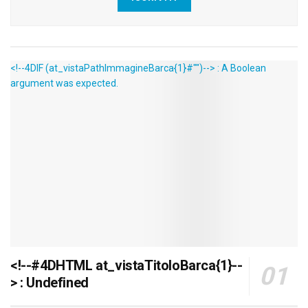
<!--4DIF (at_vistaPathImmagineBarca{1}#"")--> : A Boolean
argument was expected.
<!--#4DHTML at_vistaTitoloBarca{1}--
> : Undefined