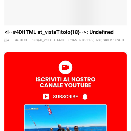
<!--#4DHTML at_vistaTitolo{18}--> : Undefined
&LT;!--#4DTEXT STRING(AT_VISTADATAAGGIORNAMENTO{18};2)--&GT; : ## ERROR # 53