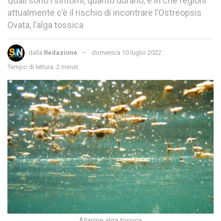
Quali sono i sintomi, quanto durano, e in che regioni
attualmente c’è il rischio di incontrare l’Ostreopsis
Ovata, l’alga tossica
dalla
Redazione
domenica 10 luglio 2022
Tempo di lettura: 2 minuti
Allarme alga tossica