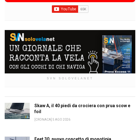
SVN SOLOVELANET
Skaw A, il 40 piedi da crociera con prua scow e
foil
[CRONACA] 5 AGO 2026
Feet 30, nuovo concetto di monotipia