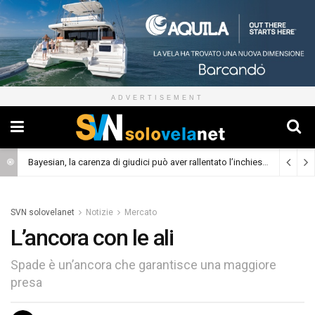
ADVERTISEMENT
Bayesian, la carenza di giudici può aver rallentato l’inchiesta
(Cronaca)
SVN solovelanet
Notizie
Mercato
L’ancora con le ali
Spade è un’ancora che garantisce una maggiore
presa