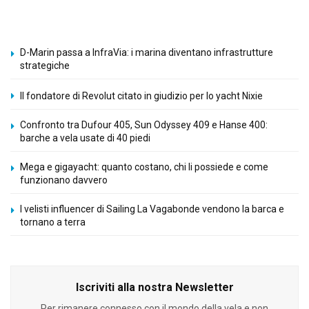
D-Marin passa a InfraVia: i marina diventano infrastrutture
strategiche
Il fondatore di Revolut citato in giudizio per lo yacht Nixie
Confronto tra Dufour 405, Sun Odyssey 409 e Hanse 400:
barche a vela usate di 40 piedi
Mega e gigayacht: quanto costano, chi li possiede e come
funzionano davvero
I velisti influencer di Sailing La Vagabonde vendono la barca e
tornano a terra
Iscriviti alla nostra Newsletter
Per rimanere connesso con il mondo della vela e non