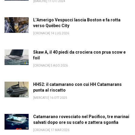
[BARCHE] 11 OTT 2024
L’Amerigo Vespucci lascia Boston e fa rotta
verso Québec City
[CRONACA] 14 LUG 2026
Skaw A, il 40 piedi da crociera con prua scow e
foil
[CRONACA] 5 AGO 2026
HH52: il catamarano con cui HH Catamarans
punta al riscatto
[MERCATO] 16 OTT 2025
Catamarano rovesciato nel Pacifico, tre marinai
salvati dopo ore su scafo e zattera sgonfia
[CRONACA] 17 MAR 2026