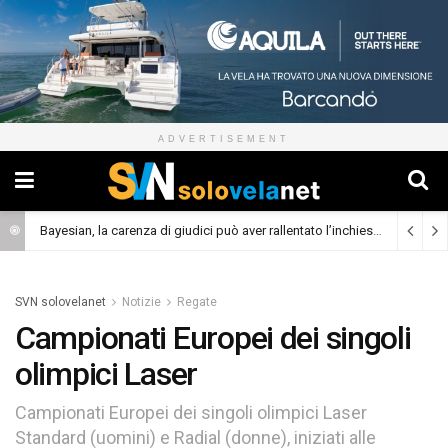
ADVERTISEMENT
Bayesian, la carenza di giudici può aver rallentato l’inchiesta
(Cronaca)
SVN solovelanet
Notizie
Regate
Campionati Europei dei singoli
olimpici Laser
Campionati Europei dei singoli olimpici Laser
Standard (uomini) e Radial (donne), iniziati alle