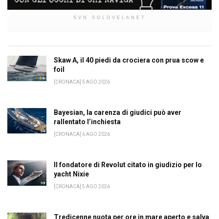
SVN SOLOVELANET
Skaw A, il 40 piedi da crociera con prua scow e
foil
[CRONACA] 5 AGO 2026
Bayesian, la carenza di giudici può aver
rallentato l’inchiesta
[CRONACA] 6 AGO 2026
Il fondatore di Revolut citato in giudizio per lo
yacht Nixie
[CRONACA] 5 AGO 2026
Tredicenne nuota per ore in mare aperto e salva