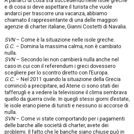
A parlarci di cosa sta succedendo nelle isole greche
e di cosa si deve aspettare il turista che vuole
andarci per trascorre una vacanza, abbiamo
chiamato il rappresentante di una delle maggiori
agenzie di charter italiane, Gianni Costetti di Navalia.
SVN
– Come è la situazione nelle isole greche.
G.C.
– Domina la massima calma, non è cambiato
nulla.
SVN
– Secondo lei non cambierà nulla anche nel
caso in cui con il referendum i greci dovessero
scegliere per lo scontro diretto con l’Europa.
G.C.
– Nel 2011 quando la situazione della Grecia
cominciò a precipitare, ad Atene ci sono stati dei
tafferugli e a vedere la televisione il clima sembrava
quello da guerra civile. In quegli stessi giorni d’estate,
le isole erano piene di turisti e nessuno si accorse di
nulla.
SVN
– Come vi state comportando per i pagamenti
delle barche alle società di charter, avete dei
problemi. Il fatto che le banche siano chiuse può in