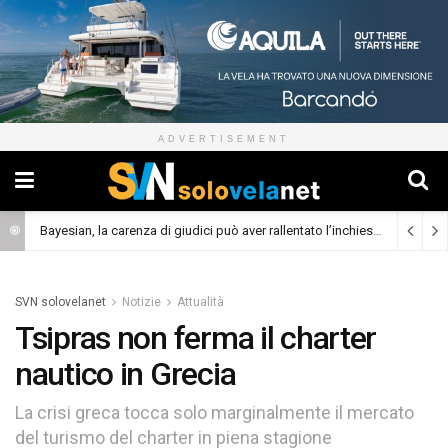
ADVERTISEMENT
Bayesian, la carenza di giudici può aver rallentato l’inchiesta
(Cronaca)
SVN solovelanet
Notizie
Attualità
Tsipras non ferma il charter
nautico in Grecia
La crisi greca tocca solo marginalmente il mercato
del turismo del charter in piena stagione