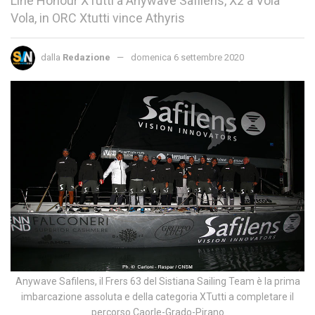
Line Honour XTutti a Anywave Safilens, X2 a Vola
Vola, in ORC Xtutti vince Athyris
dalla
Redazione
domenica 6 settembre 2020
Anywave Safilens, il Frers 63 del Sistiana Sailing Team è la prima
imbarcazione assoluta e della categoria XTutti a completare il
percorso Caorle-Grado-Pirano