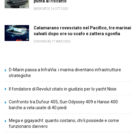
punta al riscatto
[MERCATO] 16 OTT 2025
Catamarano rovesciato nel Pacifico, tre marinai
salvati dopo ore su scafo e zattera sgonfia
[CRONACA] 17 MAR 2026
D-Marin passa a InfraVia: i marina diventano infrastrutture
strategiche
Il fondatore di Revolut citato in giudizio per lo yacht Nixie
Confronto tra Dufour 405, Sun Odyssey 409 e Hanse 400:
barche a vela usate di 40 piedi
Mega e gigayacht: quanto costano, chi li possiede e come
funzionano davvero