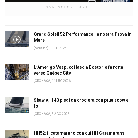
SVN SOLOVELANET
Grand Soleil 52 Performance: la nostra Prova in
Mare
[BARCHE] 11 OTT 2024
L’Amerigo Vespucci lascia Boston e fa rotta
verso Québec City
[CRONACA] 14 LUG 2026
Skaw A, il 40 piedi da crociera con prua scow e
foil
[CRONACA] 5 AGO 2026
HH52: il catamarano con cui HH Catamarans