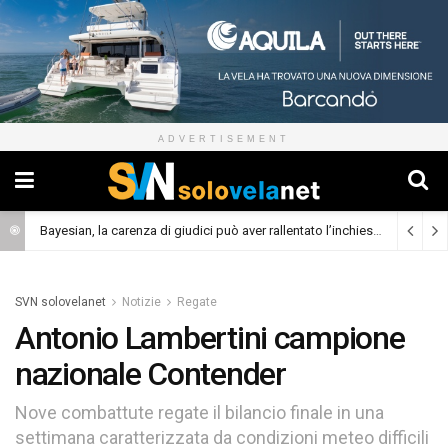
ADVERTISEMENT
Bayesian, la carenza di giudici può aver rallentato l’inchiesta
(Cronaca)
SVN solovelanet
Notizie
Regate
Antonio Lambertini campione
nazionale Contender
Nove combattute regate il bilancio finale in una
settimana caratterizzata da condizioni meteo difficili