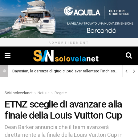
ADVERTISEMENT
Bayesian, la carenza di giudici può aver rallentato l’inchiesta
(Cronaca)
SVN solovelanet
Notizie
Regate
ETNZ sceglie di avanzare alla
finale della Louis Vuitton Cup
Dean Barker annuncia che il team avanzerà
direttamente alla finale della Louis Vuitton Cup in