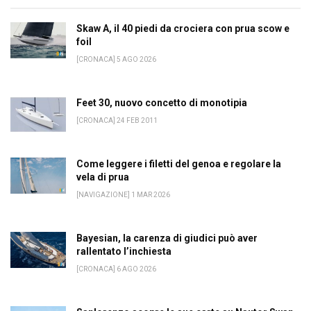
Skaw A, il 40 piedi da crociera con prua scow e
foil
[CRONACA] 5 AGO 2026
Feet 30, nuovo concetto di monotipia
[CRONACA] 24 FEB 2011
Come leggere i filetti del genoa e regolare la
vela di prua
[NAVIGAZIONE] 1 MAR 2026
Bayesian, la carenza di giudici può aver
rallentato l’inchiesta
[CRONACA] 6 AGO 2026