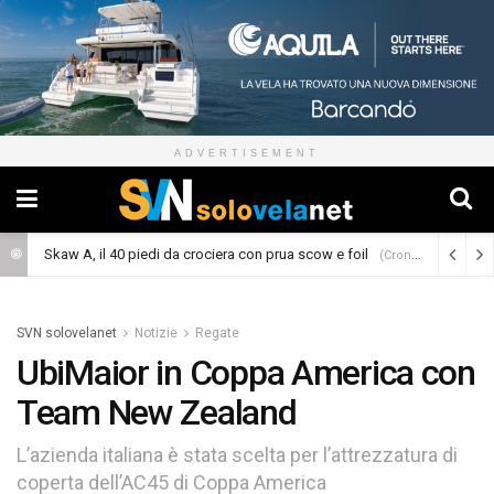
ADVERTISEMENT
Il fondatore di Revolut citato in giudizio per lo yacht Nixie
(Cronaca)
SVN solovelanet
Notizie
Regate
UbiMaior in Coppa America con
Team New Zealand
L’azienda italiana è stata scelta per l’attrezzatura di
coperta dell’AC45 di Coppa America