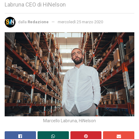
Labruna CEO di HiNelson
dalla
Redazione
mercoledì 25 marzo 2020
Marcello Labruna, HiNelson