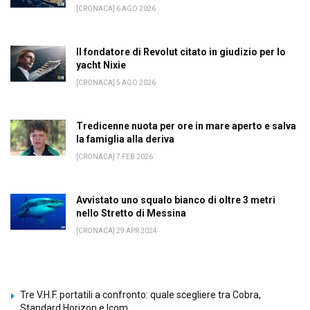
[CRONACA] 6 AGO 2026
Il fondatore di Revolut citato in giudizio per lo
yacht Nixie
[CRONACA] 5 AGO 2026
Tredicenne nuota per ore in mare aperto e salva
la famiglia alla deriva
[CRONACA] 7 FEB 2026
Avvistato uno squalo bianco di oltre 3 metri
nello Stretto di Messina
[CRONACA] 29 APR 2024
Tre V.H.F. portatili a confronto: quale scegliere tra Cobra,
Standard Horizon e Icom