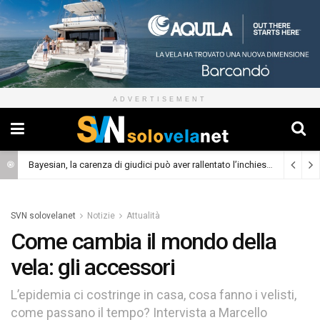
ADVERTISEMENT
Bayesian, la carenza di giudici può aver rallentato l’inchiesta
(Cronaca)
SVN solovelanet
Notizie
Attualità
Come cambia il mondo della
vela: gli accessori
L’epidemia ci costringe in casa, cosa fanno i velisti,
come passano il tempo? Intervista a Marcello