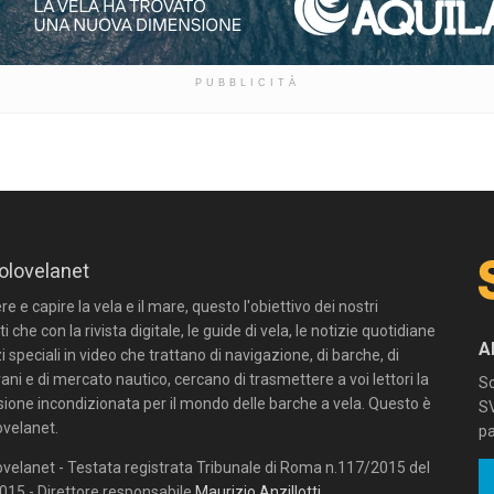
PUBBLICITÀ
olovelanet
 e capire la vela e il mare, questo l'obiettivo dei nostri
ti che con la rivista digitale, le guide di vela, le notizie quotidiane
A
zi speciali in video che trattano di navigazione, di barche, di
ni e di mercato nautico, cercano di trasmettere a voi lettori la
Sc
sione incondizionata per il mondo delle barche a vela. Questo è
SV
velanet.
pa
velanet - Testata registrata Tribunale di Roma n.117/2015 del
15 - Direttore responsabile
Maurizio Anzillotti