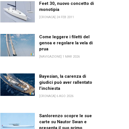
Feet 30, nuovo concetto di
monotipia
[CRONACA] 24 FEB 2011
Come leggere i filetti del
genoa e regolare la vela di
prua
[NAVIGAZIONE] 1 MAR 2026
Bayesian, la carenza di
giudici può aver rallentato
l’inchiesta
[CRONACA] 6 AGO 2026
Sanlorenzo scopre le sue
carte su Nautor Swan e
presenta il suo primo