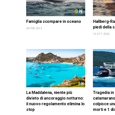
Famiglia scompare in oceano
Hallberg-Ra
piedi della
26 FEB 2013
15 OTT 2025
La Maddalena, niente più
Tragedia in
divieto di ancoraggio notturno:
catamarano
il nuovo regolamento elimina lo
colpisce una
stop
morti e 1 d