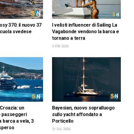
ssy 370: il nuovo 37
I velisti influencer di Sailing La
 scuola svedese
Vagabonde vendono la barca e
tornano a terra
5 FEB 2026
 Croazia: un
Bayesian, nuovo sopralluogo
 passeggeri
sullo yacht affondato a
 barca a vela, 3
Porticello
isperso
21 GIU 2026