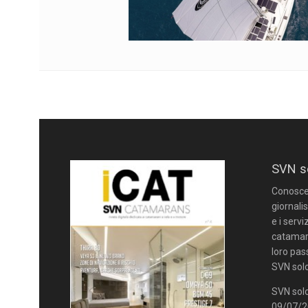
SVN s
Conoscere
giornalis
e i servi
catamara
loro pas
SVN solo
SVN solo
09/07/20