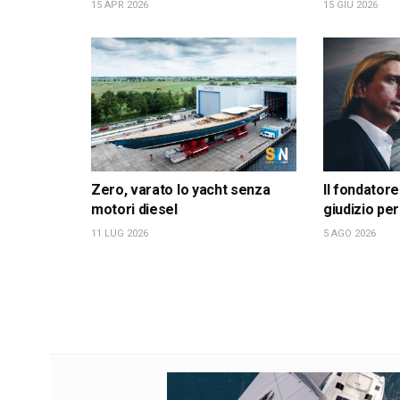
15 APR 2026
15 GIU 2026
Zero, varato lo yacht senza
Il fondatore
motori diesel
giudizio per
11 LUG 2026
5 AGO 2026