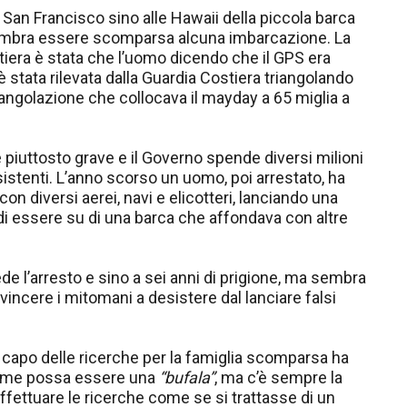
San Francisco sino alle Hawaii della piccola barca
 sembra essere scomparsa alcuna imbarcazione. La
tiera è stata che l’uomo dicendo che il GPS era
 stata rilevata dalla Guardia Costiera triangolando
iangolazione che collocava il mayday a 65 miglia a
i è piuttosto grave e il Governo spende diversi milioni
esistenti. L’anno scorso un uomo, poi arrestato, ha
n diversi aerei, navi e elicotteri, lanciando una
di essere su di una barca che affondava con altre
vede l’arresto e sino a sei anni di prigione, ma sembra
ncere i mitomani a desistere dal lanciare falsi
a capo delle ricerche per la famiglia scomparsa ha
larme possa essere una
“bufala”
, ma c’è sempre la
ffettuare le ricerche come se si trattasse di un