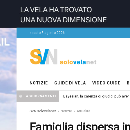
sabato 8 agosto 2026
NOTIZIE
GUIDE DI VELA
VIDEO GUIDE
B
Bayesian, la carenza di giudici può aver r
AGGIORNAMENTI
SVN solovelanet
Notizie
Attualità
Famiglia dispersa i