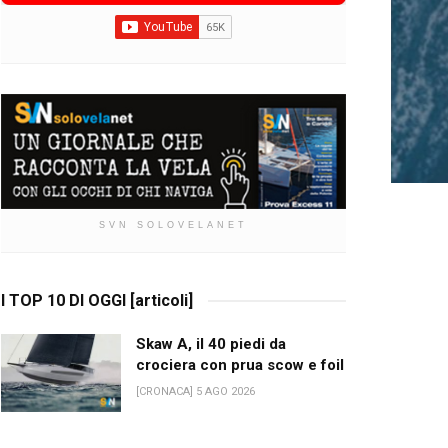
SVN SOLOVELANET
I TOP 10 DI OGGI [articoli]
Skaw A, il 40 piedi da
crociera con prua scow e foil
[CRONACA] 5 AGO 2026