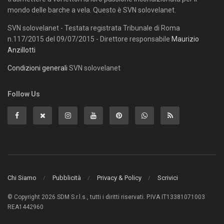
mondo delle barche a vela. Questo è SVN solovelanet.
SVN solovelanet - Testata registrata Tribunale di Roma
n.117/2015 del 09/07/2015 - Direttore responsabile
Maurizio
Anzillotti
Condizioni generali
SVN solovelanet
Follow Us
Chi Siamo
Pubblicità
Privacy & Policy
Scrivici
© Copyright 2026 SDM S.r.l.s., tutti i diritti riservati. P.IVA IT13381071003
REA1442960