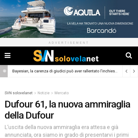
ADVERTISEMENT
Bayesian, la carenza di giudici può aver rallentato l’inchiesta
(Cronaca)
SVN solovelanet
Notizie
Mercato
Dufour 61, la nuova ammiraglia
della Dufour
L’uscita della nuova ammiraglia era attesa e già
annunciata, ora siamo in grado di presentarvi i primi