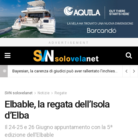
ADVERTISEMENT
Bayesian, la carenza di giudici può aver rallentato l’inchiesta
(Cronaca)
SVN solovelanet
Notizie
Regate
Elbable, la regata dell’Isola
d’Elba
Il 24-25 e 26 Giugno appuntamento con la 5ª
edizione dell’Elbable