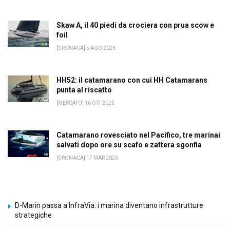
Skaw A, il 40 piedi da crociera con prua scow e
foil
[CRONACA] 5 AGO 2026
HH52: il catamarano con cui HH Catamarans
punta al riscatto
[MERCATO] 16 OTT 2025
Catamarano rovesciato nel Pacifico, tre marinai
salvati dopo ore su scafo e zattera sgonfia
[CRONACA] 17 MAR 2026
D-Marin passa a InfraVia: i marina diventano infrastrutture
strategiche