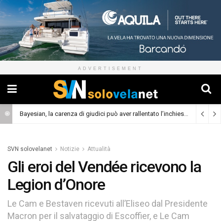
ADVERTISEMENT
Bayesian, la carenza di giudici può aver rallentato l’inchiesta
(Cronaca)
SVN solovelanet
Notizie
Attualità
Gli eroi del Vendée ricevono la
Legion d’Onore
Le Cam e Bestaven ricevuti all’Eliseo dal Presidente
Macron per il salvataggio di Escoffier, e Le Cam