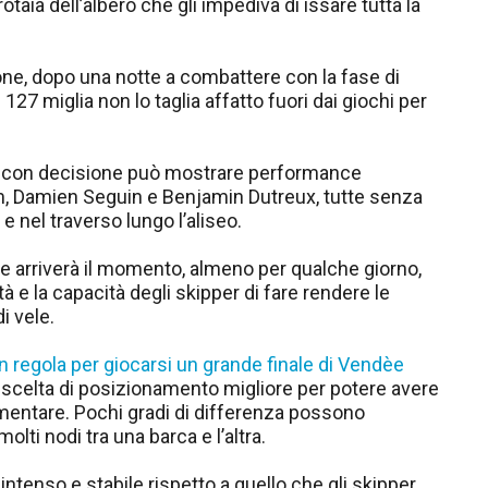
otaia dell’albero che gli impediva di issare tutta la
one, dopo una notte a combattere con la fase di
i 127 miglia non lo taglia affatto fuori dai giochi per
à con decisione può mostrare performance
am, Damien Seguin e Benjamin Dutreux, tutte senza
 e nel traverso lungo l’aliseo.
 e arriverà il momento, almeno per qualche giorno,
 e la capacità degli skipper di fare rendere le
i vele.
in regola per giocarsi un grande finale di Vendèe
la scelta di posizionamento migliore per potere avere
mentare. Pochi gradi di differenza possono
ti nodi tra una barca e l’altra.
enso e stabile rispetto a quello che gli skipper