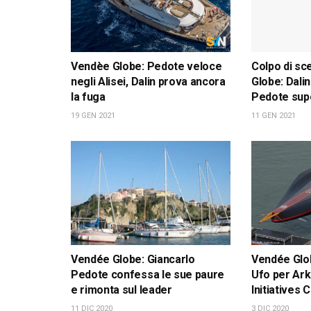
Vendèe Globe: Pedote veloce
Colpo di sc
negli Alisei, Dalin prova ancora
Globe: Dali
la fuga
Pedote sup
19 GEN 2021
11 GEN 2021
Vendée Globe: Giancarlo
Vendée Glob
Pedote confessa le sue paure
Ufo per Ar
e rimonta sul leader
Initiatives 
11 DIC 2020
3 DIC 2020