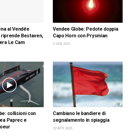
ena al Vendée
Vendee Globe: Pedote doppia
n riprende Bestaven,
Capo Horn con Prysmian
era Le Cam
5 GEN 2021
e: collisioni con
Cambiano le bandiere di
kea Paprec e
segnalamento in spiaggia
Coeur
22 APR 2025