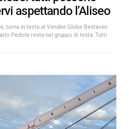
ervi aspettando l’Aliseo
ile, torna in testa al Vendée Globe Bestaven
rlo Pedote resta nel gruppo di testa. Tutti