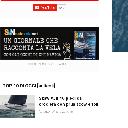
SVN SOLOVELANET
I TOP 10 DI OGGI [articoli]
Skaw A, il 40 piedi da
crociera con prua scow e foil
[CRONACA] 5 AGO 2026