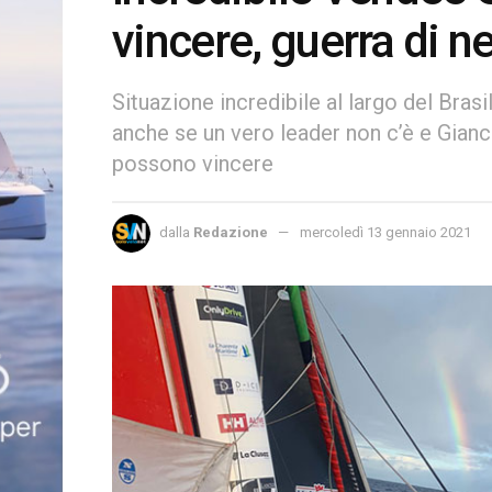
vincere, guerra di n
Situazione incredibile al largo del Bras
anche se un vero leader non c’è e Gianca
possono vincere
dalla
Redazione
mercoledì 13 gennaio 2021