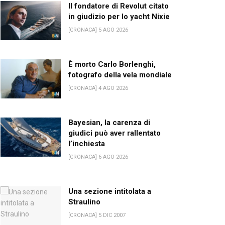
Il fondatore di Revolut citato
in giudizio per lo yacht Nixie
[CRONACA] 5 AGO 2026
È morto Carlo Borlenghi,
fotografo della vela mondiale
[CRONACA] 4 AGO 2026
Bayesian, la carenza di
giudici può aver rallentato
l’inchiesta
[CRONACA] 6 AGO 2026
Una sezione intitolata a
Straulino
[CRONACA] 5 DIC 2007