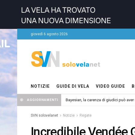
giovedì 6 agosto 2026
NOTIZIE
GUIDE DI VELA
VIDEO GUIDE
B
Bayesian, la carenza di giudici può aver r
AGGIORNAMENTI
SVN solovelanet
Notizie
Regate
Incredibile Vendée 