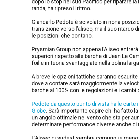
dopo lo stop nel sud Pacifico per riparare la r
randa, ha ripreso il ritmo.
Giancarlo Pedote è scivolato in nona posizi
transizione verso l’aliseo, ma il suo ritardo d
le posizioni che contano.
Prysmian Group non appena l’Aliseo entrer
superiori rispetto alle barche di Jean Le C
foil e in teoria svantaggiate nella bolina larga
A breve le opzioni tattiche saranno esaurite
dove a contare sarà maggiormente la velocità
barche al 100% con le regolazioni e i cambi d
Pedote da questo punto di vista ha le carte 
Globe
. Sarà importante capire chi ha fatto 
un angolo ottimale nel vento che sta per au
determinare performance diverse anche di mol
L’Aliseo di sudest sembra comunque meno int