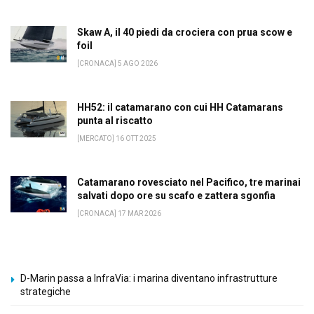
Skaw A, il 40 piedi da crociera con prua scow e
foil
[CRONACA] 5 AGO 2026
HH52: il catamarano con cui HH Catamarans
punta al riscatto
[MERCATO] 16 OTT 2025
Catamarano rovesciato nel Pacifico, tre marinai
salvati dopo ore su scafo e zattera sgonfia
[CRONACA] 17 MAR 2026
D-Marin passa a InfraVia: i marina diventano infrastrutture
strategiche