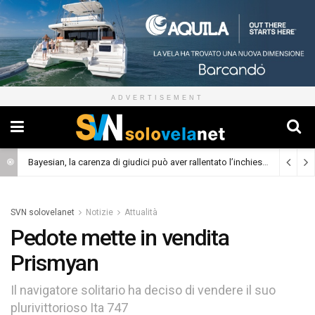
ADVERTISEMENT
Bayesian, la carenza di giudici può aver rallentato l’inchiesta
(Cronaca)
SVN solovelanet
Notizie
Attualità
Pedote mette in vendita
Prismyan
Il navigatore solitario ha deciso di vendere il suo
plurivittorioso Ita 747