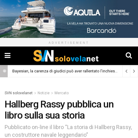
ADVERTISEMENT
Bayesian, la carenza di giudici può aver rallentato l’inchiesta
(Cronaca)
SVN solovelanet
Notizie
Mercato
Hallberg Rassy pubblica un
libro sulla sua storia
Pubblicato on-line il libro “La storia di Hallberg Rassy,
un costruttore navale leggendario”