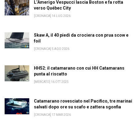
L’Amerigo Vespucci lascia Boston e fa rotta
verso Québec City
[CRONACA] 14 LUG 2026
Skaw A, il 40 piedi da crociera con prua scow e
foil
[CRONACA] 5 AGO 2026
HH52: il catamarano con cui HH Catamarans
punta al riscatto
[MERCATO] 16 OTT 2025
Catamarano rovesciato nel Pacifico, tre marinai
salvati dopo ore su scafo e zattera sgonfia
[CRONACA] 17 MAR 2026