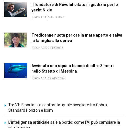
Il fondatore di Revolut citato in giudizio per lo
yacht Nixie
[CRONACA] 5 AGO 2026
Tredicenne nuota per ore in mare aperto e salva
la famiglia alla deriva
[CRONACA] 7 FEB 2026
Avvistato uno squalo bianco di oltre 3 metri
nello Stretto di Messina
[CRONACA] 29 APR 2024
Tre V.H.F. portatili a confronto: quale scegliere tra Cobra,
Standard Horizon e Icom
L’intelligenza artificiale sale a bordo: come l’AI può cambiare la
vita in barca