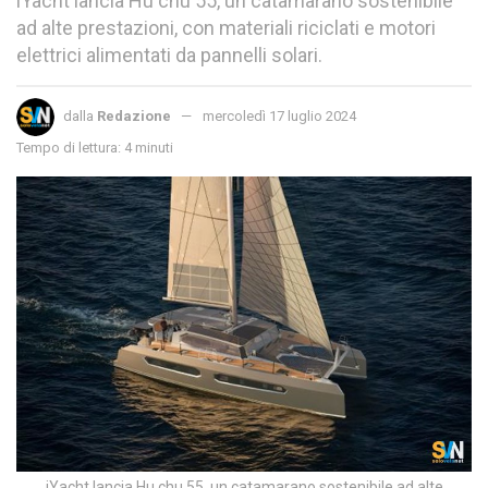
iYacht lancia Hu chu 55, un catamarano sostenibile
ad alte prestazioni, con materiali riciclati e motori
elettrici alimentati da pannelli solari.
dalla
Redazione
mercoledì 17 luglio 2024
Tempo di lettura: 4 minuti
iYacht lancia Hu chu 55, un catamarano sostenibile ad alte