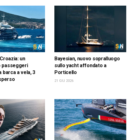
 Croazia: un
Bayesian, nuovo sopralluogo
 passeggeri
sullo yacht affondato a
 barca a vela, 3
Porticello
isperso
21 GIU 2026