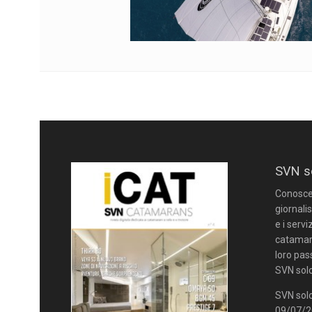
SVN s
Conoscere
giornalis
e i servi
catamara
loro pas
SVN solo
SVN solo
09/07/20