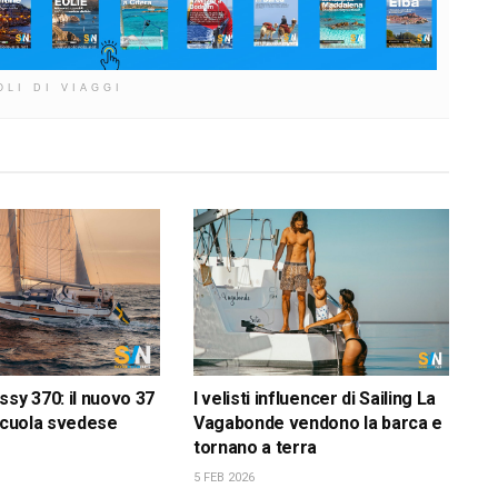
OLI DI VIAGGI
ssy 370: il nuovo 37
I velisti influencer di Sailing La
 scuola svedese
Vagabonde vendono la barca e
tornano a terra
5 FEB 2026