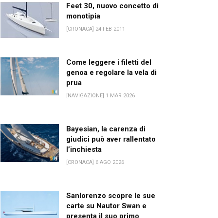
Feet 30, nuovo concetto di
monotipia
[CRONACA] 24 FEB 2011
Come leggere i filetti del
genoa e regolare la vela di
prua
[NAVIGAZIONE] 1 MAR 2026
Bayesian, la carenza di
giudici può aver rallentato
l’inchiesta
[CRONACA] 6 AGO 2026
Sanlorenzo scopre le sue
carte su Nautor Swan e
presenta il suo primo