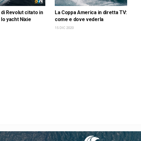
 di Revolut citato in
La Coppa America in diretta TV:
 lo yacht Nixie
come e dove vederla
15 DIC 2020