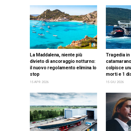
La Maddalena, niente più
Tragedia in
divieto di ancoraggio notturno:
catamarano
il nuovo regolamento elimina lo
colpisce una
stop
morti e 1 d
15 APR 2026
15 GIU 2026