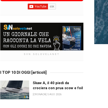
SVN SOLOVELANET
I TOP 10 DI OGGI [articoli]
Skaw A, il 40 piedi da
crociera con prua scow e foil
[CRONACA] 5 AGO 2026