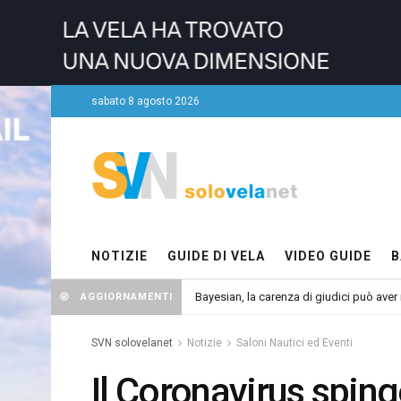
sabato 8 agosto 2026
NOTIZIE
GUIDE DI VELA
VIDEO GUIDE
B
Bayesian, la carenza di giudici può aver r
AGGIORNAMENTI
SVN solovelanet
Notizie
Saloni Nautici ed Eventi
Il Coronavirus sping