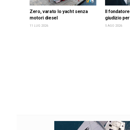
Zero, varato lo yacht senza
Il fondatore
motori diesel
giudizio per
11 LUG 2026
5 AGO 2026