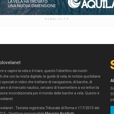
PUBBLICITÀ
olovelanet
 e capire la vela e il mare, questo l'obiettivo dei nostri
ti che con la rivista digitale, le guide di vela, le notizie quotidiane
A
zi speciali in video che trattano di navigazione, di barche, di
ni e di mercato nautico, cercano di trasmettere a voi lettori la
Sc
sione incondizionata per il mondo delle barche a vela. Questo è
SV
velanet.
pa
velanet - Testata registrata Tribunale di Roma n.117/2015 del
15 - Direttore responsabile
Maurizio Anzillotti