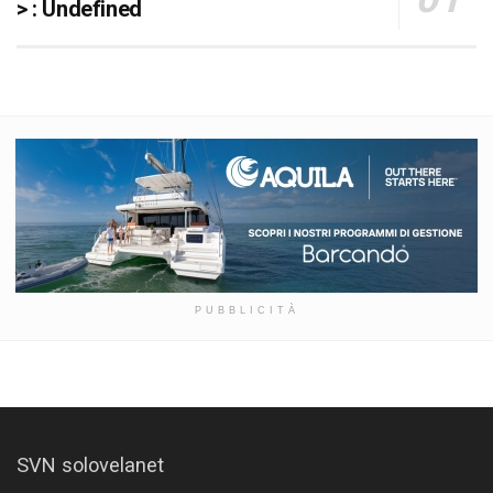
> : Undefined
PUBBLICITÀ
SVN solovelanet