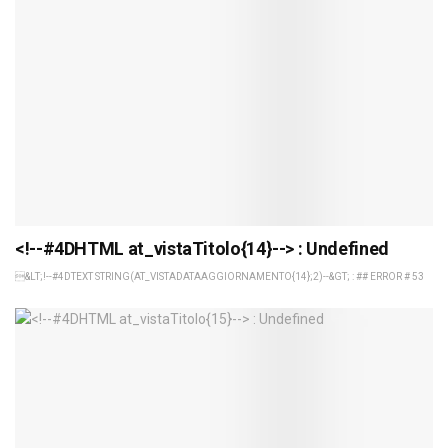
<!--#4DHTML at_vistaTitolo{14}--> : Undefined
&LT;!--#4DTEXT STRING(AT_VISTADATAAGGIORNAMENTO{14};2)--&GT; : ## ERROR # 53