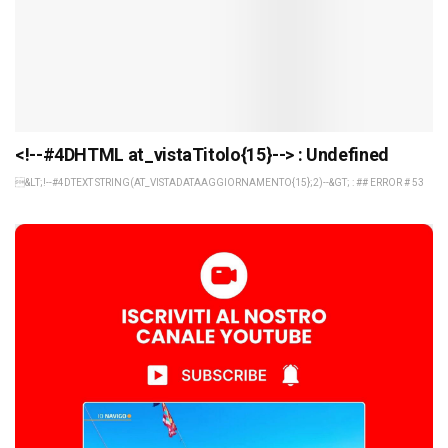
<!--#4DHTML at_vistaTitolo{15}--> : Undefined
&LT;!--#4DTEXT STRING(AT_VISTADATAAGGIORNAMENTO{15};2)--&GT; : ## ERROR # 53