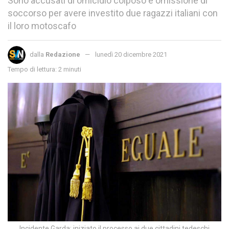
Sono accusati di omicidio colposo e omissione di
soccorso per avere investito due ragazzi italiani con
il loro motoscafo
dalla
Redazione
lunedì 20 dicembre 2021
Tempo di lettura: 2 minuti
Incidente Garda: iniziato il processo ai due cittadini tedeschi