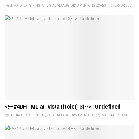
&LT;!--#4DTEXT STRING(AT_VISTADATAAGGIORNAMENTO{12};2)--&GT; : ## ERROR # 53
<!--#4DHTML at_vistaTitolo{13}--> : Undefined
&LT;!--#4DTEXT STRING(AT_VISTADATAAGGIORNAMENTO{13};2)--&GT; : ## ERROR # 53