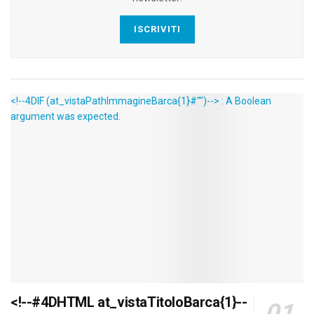
ISCRIVITI
<!--4DIF (at_vistaPathImmagineBarca{1}#"")--> : A Boolean
argument was expected.
<!--#4DHTML at_vistaTitoloBarca{1}--