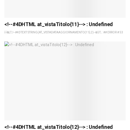
<!--#4DHTML at_vistaTitolo{11}--> : Undefined
&LT;!--#4DTEXT STRING(AT_VISTADATAAGGIORNAMENTO{11};2)--&GT; : ## ERROR # 53
<!--#4DHTML at_vistaTitolo{12}--> : Undefined