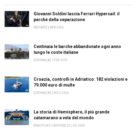
Giovanni Soldini lascia Ferrari Hypersail: il
perchè della separazione
[REGATE] 3 APR 2026
Centinaia le barche abbandonate ogni anno
lungo le coste italiane
[CRONACA] 1 FEB 2015
Croazia, controlli in Adriatico: 182 violazioni e
79.000 euro di multe
[CRONACA] 3 AGO 2026
La storia di Hemisphere, il più grande
catamarano a vela del mondo
[NAUTICA E CANTIERI] 23 LUG 2024