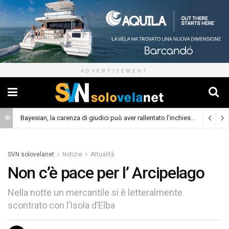
ADVERTISEMENT
Bayesian, la carenza di giudici può aver rallentato l’inchiesta
(Cronaca)
SVN solovelanet
Notizie
Attualità
Non c’è pace per l’ Arcipelago
Nella notte un mercantile si è letteralmente
scontrato con l’Isola d’Elba