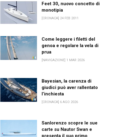
Feet 30, nuovo concetto di
monotipia
[CRONACA] 24 FEB 2011
Come leggere i filetti del
genoa e regolare la vela di
prua
[NAVIGAZIONE] 1 MAR 2026
Bayesian, la carenza di
giudici può aver rallentato
l’inchiesta
[CRONACA] 6 AGO 2026
Sanlorenzo scopre le sue
carte su Nautor Swan e
presenta il suo primo