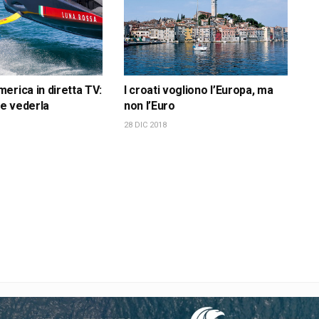
erica in diretta TV:
I croati vogliono l’Europa, ma
e vederla
non l’Euro
28 DIC 2018