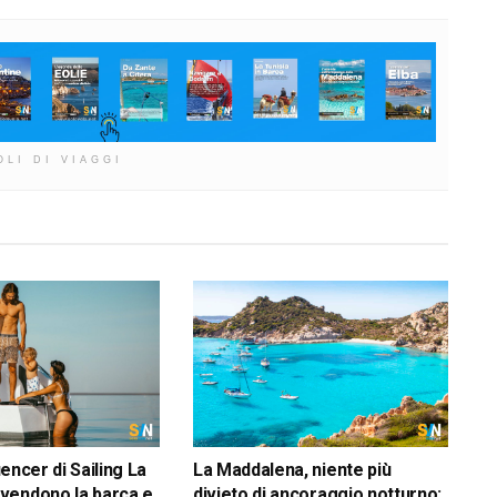
OLI DI VIAGGI
luencer di Sailing La
La Maddalena, niente più
vendono la barca e
divieto di ancoraggio notturno: