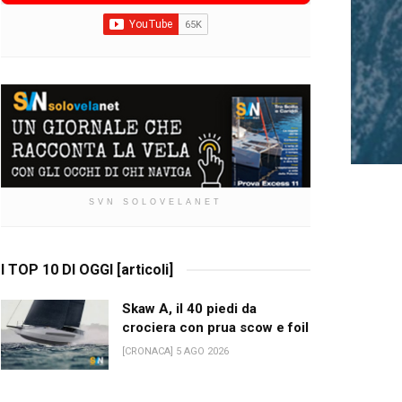
SVN SOLOVELANET
I TOP 10 DI OGGI [articoli]
Skaw A, il 40 piedi da
crociera con prua scow e foil
[CRONACA] 5 AGO 2026