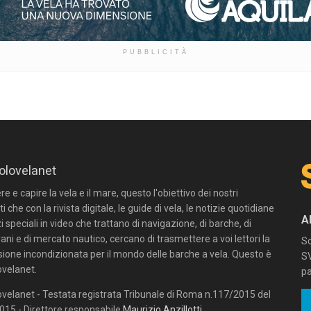
PUBBLICITÀ
olovelanet
 e capire la vela e il mare, questo l'obiettivo dei nostri
ti che con la rivista digitale, le guide di vela, le notizie quotidiane
A
zi speciali in video che trattano di navigazione, di barche, di
ni e di mercato nautico, cercano di trasmettere a voi lettori la
Sc
sione incondizionata per il mondo delle barche a vela. Questo è
SV
velanet.
pa
velanet - Testata registrata Tribunale di Roma n.117/2015 del
15 - Direttore responsabile
Maurizio Anzillotti