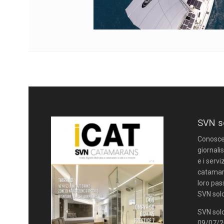
SVN s
Conoscere
giornalis
e i servi
catamara
loro pas
SVN solo
SVN solo
09/07/20