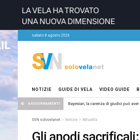
sabato 8 agosto 2026
NOTIZIE
GUIDE DI VELA
VIDEO GUIDE
B
Bayesian, la carenza di giudici può aver r
AGGIORNAMENTI
SVN solovelanet
Notizie
Attualità
Gli anodi sacrificali: