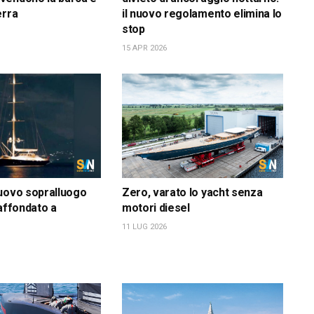
erra
il nuovo regolamento elimina lo
stop
15 APR 2026
uovo sopralluogo
Zero, varato lo yacht senza
 affondato a
motori diesel
11 LUG 2026