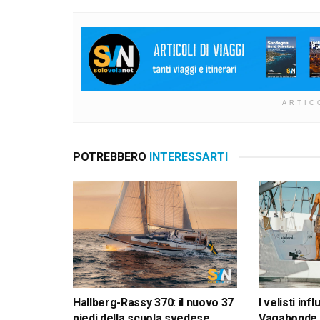
ARTIC
POTREBBERO
INTERESSARTI
Hallberg-Rassy 370: il nuovo 37
I velisti inf
piedi della scuola svedese
Vagabonde 