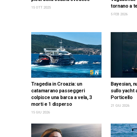
tornano a t
15 OTT 2025
5 FEB 2026
Tragedia in Croazia: un
Bayesian, n
catamarano passeggeri
sullo yacht
colpisce una barca a vela, 3
Porticello
morti e 1 disperso
21 GIU 2026
15 GIU 2026