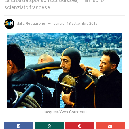
La Croazia sponsorizza Odissea, il film sullo
scienziato francese
dalla
Redazione
venerdì 18 settembre 2015
Jacques-Yves Cousteau