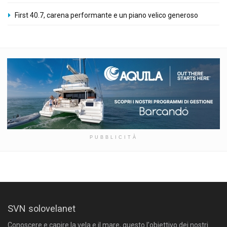
First 40.7, carena performante e un piano velico generoso
PUBBLICITÀ
SVN solovelanet
Conoscere e capire la vela e il mare, questo l'obiettivo dei nostri