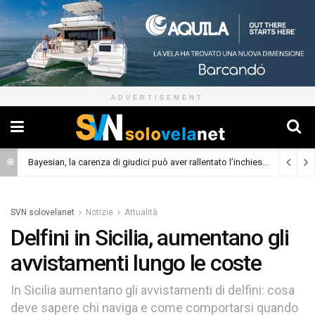
ADVERTISEMENT
Bayesian, la carenza di giudici può aver rallentato l’inchiesta
(Cronaca)
SVN solovelanet
Notizie
Attualità
Delfini in Sicilia, aumentano gli
avvistamenti lungo le coste
In Sicilia aumentano gli avvistamenti di delfini: cosa
deve sapere chi naviga e come comportarsi quando