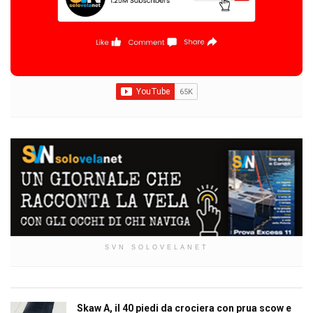
SVN SOLOVELANET
Skaw A, il 40 piedi da crociera con prua scow e