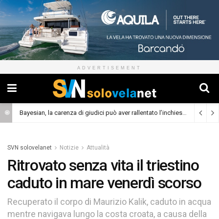
ADVERTISEMENT
Bayesian, la carenza di giudici può aver rallentato l’inchiesta
(Cronaca)
SVN solovelanet
Notizie
Attualità
Ritrovato senza vita il triestino
caduto in mare venerdì scorso
Recuperato il corpo di Maurizio Kalik, caduto in acqua
mentre navigava lungo la costa croata, a causa della