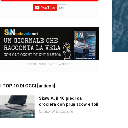
SVN SOLOVELANET
I TOP 10 DI OGGI [articoli]
Skaw A, il 40 piedi da
crociera con prua scow e foil
[CRONACA] 5 AGO 2026