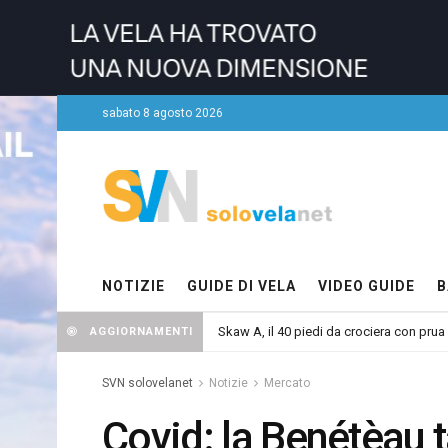
sabato 8 agosto 2026
NOTIZIE
GUIDE DI VELA
VIDEO GUIDE
B
Skaw A, il 40 piedi da crociera con prua
Il fondatore di Revolut citato in giudizio
AGGIORNAMENTI
SVN solovelanet
Notizie
Mercato
Covid: la Benétèau t