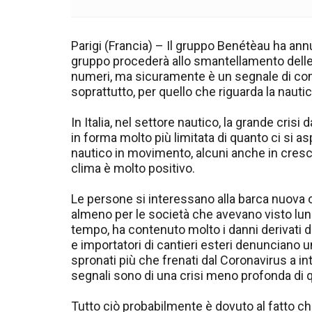
Parigi (Francia) – Il gruppo Benétèau ha annun
gruppo procederà allo smantellamento delle st
numeri, ma sicuramente è un segnale di com
soprattutto, per quello che riguarda la nautica,
In Italia, nel settore nautico, la grande cri
in forma molto più limitata di quanto ci si a
nautico in movimento, alcuni anche in crescit
clima è molto positivo.
Le persone si interessano alla barca nuova o u
almeno per le società che avevano visto lu
tempo, ha contenuto molto i danni derivati dal
e importatori di cantieri esteri denunciano 
spronati più che frenati dal Coronavirus a in
segnali sono di una crisi meno profonda di 
Tutto ciò probabilmente è dovuto al fatto c