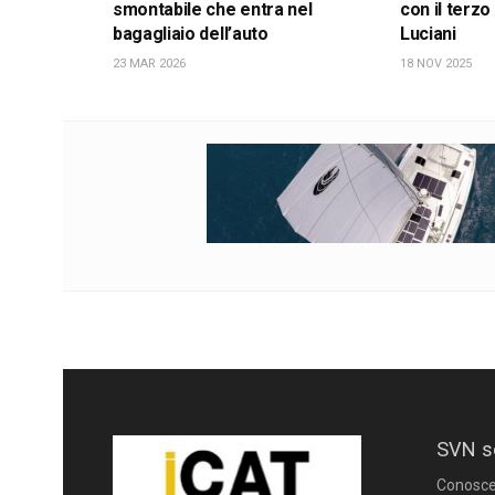
smontabile che entra nel
con il terzo
bagagliaio dell’auto
Luciani
23 MAR 2026
18 NOV 2025
SVN s
Conoscere