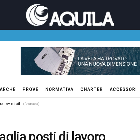
ARCHE
PROVE
NORMATIVA
CHARTER
ACCESSORI
 scow e foil
 per lo yacht Nixie
(Cronaca)
(Cronaca)
aglia posti di lavoro