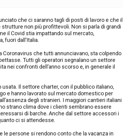
ciato che ci saranno tagli di posti di lavoro e che il
rutture non più profittevoli. Non si parla di grandi
e il Covid stia impattando sul mercato,
 fuori dall’Italia.
si da Coronavirus che tutti annunciavano, sta colpendo
spettasse. Tutti gli operatori segnalano un settore
a nei confronti dell’anno scorso e, in generale il
sata. Il settore charter, con il pubblico italiano,
ngo e hanno lavorato sul mercato domestico per
l’assenza degli stranieri. I maggiori cantieri italiani
uno strano clima dove i clienti sembrano essere
teressarsi di barche. Anche dal settore accessori i
quanto ci si attendesse.
he le persone si rendono conto che la vacanza in