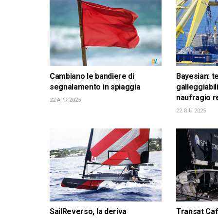
Cambiano le bandiere di
Bayesian: t
segnalamento in spiaggia
galleggiabil
naufragio r
22 APR 2025
22 GIU 2025
SailReverso, la deriva
Transat Café