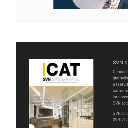
SVN s
Conoscere
giornalis
e i servi
catamara
loro pas
SVN solo
SVN solo
09/07/20