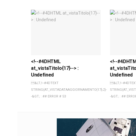
<!--#4DHTML
<!--#4DHT
at_vistaTitolo{17}--> :
at_vistaTito
Undefined
Undefined
&LT;!--#4DTEXT
&LT;!--#4DTEX
STRING(AT_VISTADATAAGGIORNAMENTO{17};2)-
STRING(AT_VIS
-&GT; : ## ERROR # 53
-&GT; : ## ERRO