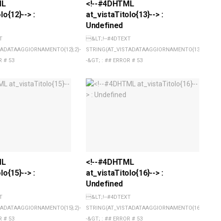
ML
<!--#4DHTML
lo{12}--> :
at_vistaTitolo{13}--> :
Undefined
T
&LT;!--#4DTEXT
TADATAAGGIORNAMENTO{12};2)-
STRING(AT_VISTADATAAGGIORNAMENTO{13};2)-
R # 53
-&GT; : ## ERROR # 53
ML
<!--#4DHTML
lo{15}--> :
at_vistaTitolo{16}--> :
Undefined
T
&LT;!--#4DTEXT
TADATAAGGIORNAMENTO{15};2)-
STRING(AT_VISTADATAAGGIORNAMENTO{16};2)-
R # 53
-&GT; : ## ERROR # 53