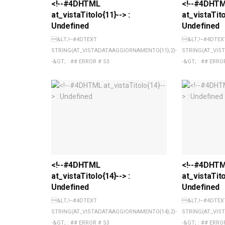
<!--#4DHTML
<!--#4DHT
at_vistaTitolo{11}--> :
at_vistaTito
Undefined
Undefined
&LT;!--#4DTEXT
&LT;!--#4DTEX
STRING(AT_VISTADATAAGGIORNAMENTO{11};2)-
STRING(AT_VIS
-&GT; : ## ERROR # 53
-&GT; : ## ERRO
<!--#4DHTML
<!--#4DHT
at_vistaTitolo{14}--> :
at_vistaTito
Undefined
Undefined
&LT;!--#4DTEXT
&LT;!--#4DTEX
STRING(AT_VISTADATAAGGIORNAMENTO{14};2)-
STRING(AT_VIS
-&GT; : ## ERROR # 53
-&GT; : ## ERRO