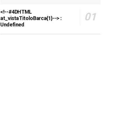
<!--#4DHTML
at_vistaTitoloBarca{1}--> :
Undefined