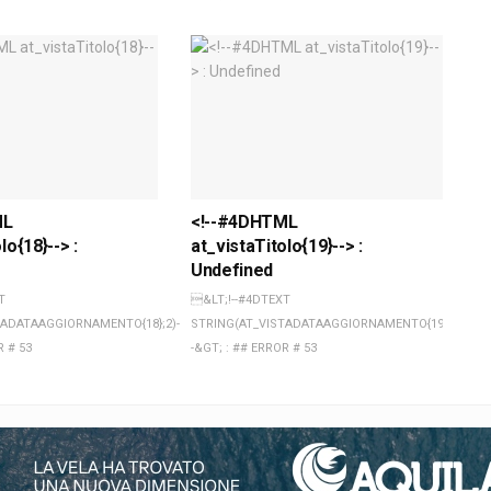
ML
<!--#4DHTML
lo{18}--> :
at_vistaTitolo{19}--> :
Undefined
T
&LT;!--#4DTEXT
TADATAAGGIORNAMENTO{18};2)-
STRING(AT_VISTADATAAGGIORNAMENTO{19};2)-
R # 53
-&GT; : ## ERROR # 53