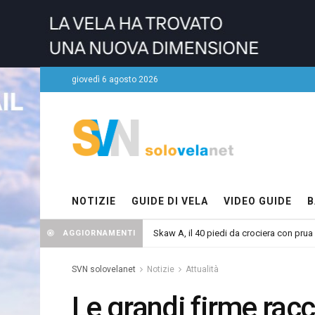
giovedì 6 agosto 2026
NOTIZIE
GUIDE DI VELA
VIDEO GUIDE
B
Skaw A, il 40 piedi da crociera con prua
AGGIORNAMENTI
SVN solovelanet
Notizie
Attualità
Le grandi firme rac