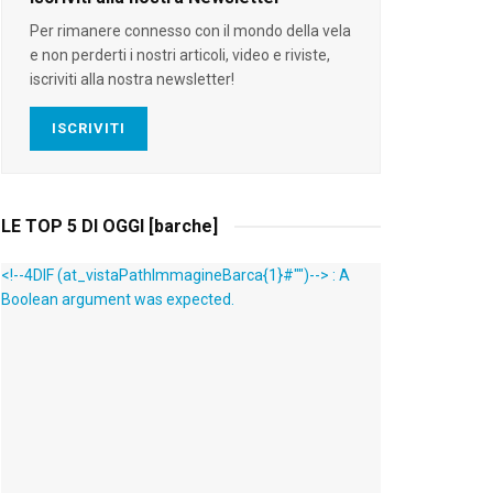
Per rimanere connesso con il mondo della vela
e non perderti i nostri articoli, video e riviste,
iscriviti alla nostra newsletter!
ISCRIVITI
LE TOP 5 DI OGGI [barche]
<!--4DIF (at_vistaPathImmagineBarca{1}#"")--> : A
Boolean argument was expected.