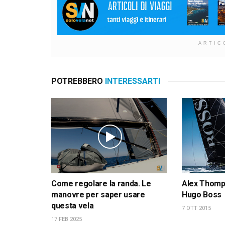
ARTIC
POTREBBERO
INTERESSARTI
Come regolare la randa. Le
Alex Thomps
manovre per saper usare
Hugo Boss
questa vela
7 OTT 2015
17 FEB 2025