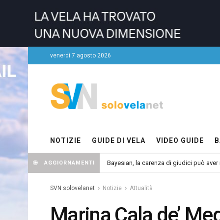
venerdì 7 agosto 2026
NOTIZIE
GUIDE DI VELA
VIDEO GUIDE
B
Bayesian, la carenza di giudici può aver r
AGGIORNAMENTI
SVN solovelanet
Notizie
Attualità
Marina Cala de’ Medi