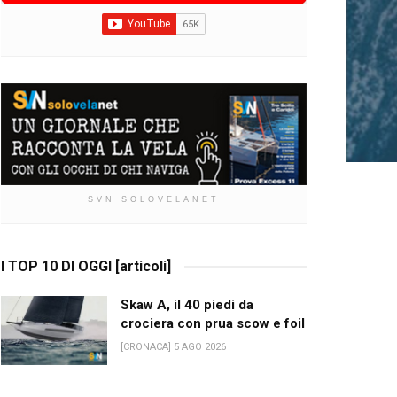
SVN SOLOVELANET
I TOP 10 DI OGGI [articoli]
Skaw A, il 40 piedi da
crociera con prua scow e foil
[CRONACA] 5 AGO 2026