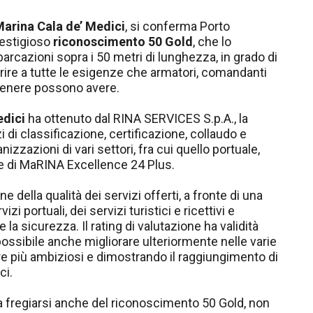
arina Cala de’ Medici
, si conferma Porto
prestigioso
riconoscimento 50 Gold
, che lo
barcazioni sopra i 50 metri di lunghezza, in grado di
perire a tutte le esigenze che armatori, comandanti
genere possono avere.
edici
ha ottenuto dal RINA SERVICES S.p.A., la
di classificazione, certificazione, collaudo e
izzazioni di vari settori, fra cui quello portuale,
ne di MaRINA Excellence 24 Plus.
della qualità dei servizi offerti, a fronte di una
i portuali, dei servizi turistici e ricettivi e
 la sicurezza. Il rating di valutazione ha validità
possibile anche migliorare ulteriormente nelle varie
re più ambiziosi e dimostrando il raggiungimento di
ci.
 a fregiarsi anche del riconoscimento 50 Gold, non