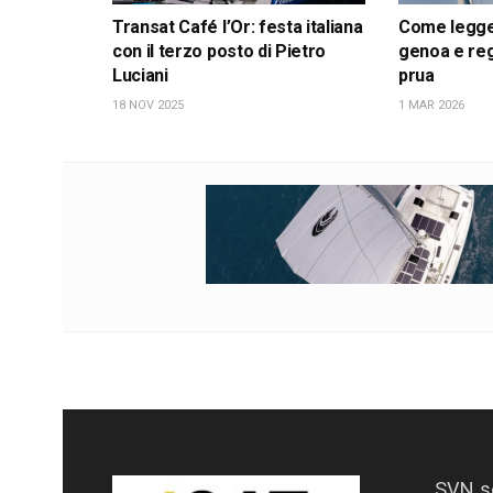
Transat Café l’Or: festa italiana
Come leggere
con il terzo posto di Pietro
genoa e reg
Luciani
prua
18 NOV 2025
1 MAR 2026
SVN s