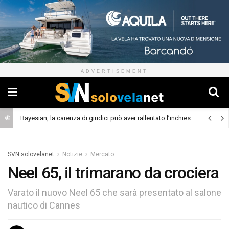
ADVERTISEMENT
Bayesian, la carenza di giudici può aver rallentato l’inchiesta
(Cronaca)
SVN solovelanet
Notizie
Mercato
Neel 65, il trimarano da crociera
Varato il nuovo Neel 65 che sarà presentato al salone
nautico di Cannes