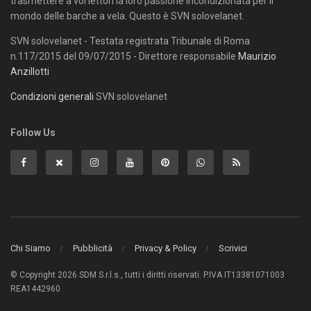
trasmettere a voi lettori la loro passione incondizionata per il
mondo delle barche a vela. Questo è SVN solovelanet.
SVN solovelanet - Testata registrata Tribunale di Roma
n.117/2015 del 09/07/2015 - Direttore responsabile
Maurizio
Anzillotti
Condizioni generali
SVN solovelanet
Follow Us
Chi Siamo
Pubblicità
Privacy & Policy
Scrivici
© Copyright 2026 SDM S.r.l.s., tutti i diritti riservati. P.IVA IT13381071003
REA1442960