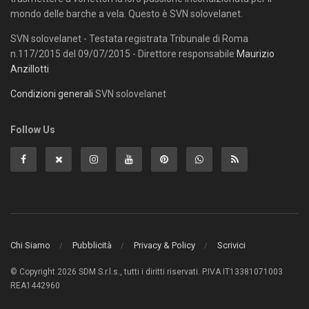
mondo delle barche a vela. Questo è SVN solovelanet.
SVN solovelanet - Testata registrata Tribunale di Roma
n.117/2015 del 09/07/2015 - Direttore responsabile
Maurizio
Anzillotti
Condizioni generali
SVN solovelanet
Follow Us
Chi Siamo
Pubblicità
Privacy & Policy
Scrivici
© Copyright 2026 SDM S.r.l.s., tutti i diritti riservati. P.IVA IT13381071003
REA1442960