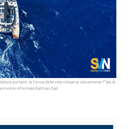
dature portanti: la forma della vela richiama visivamente l’“ala di
iva il nome informale Batman Sail