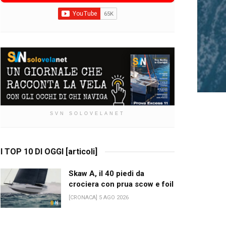
SVN SOLOVELANET
I TOP 10 DI OGGI [articoli]
Skaw A, il 40 piedi da
crociera con prua scow e foil
[CRONACA] 5 AGO 2026