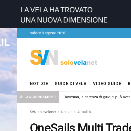
sabato 8 agosto 2026
NOTIZIE
GUIDE DI VELA
VIDEO GUIDE
B
Bayesian, la carenza di giudici può aver r
AGGIORNAMENTI
SVN solovelanet
Notizie
Attualità
OneSails Multi Tra