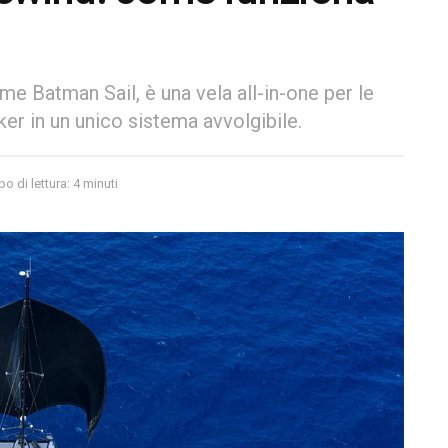
me Batman Sail, è una vela all-in-one per le
er in un unico sistema avvolgibile.
o di lettura: 4 minuti