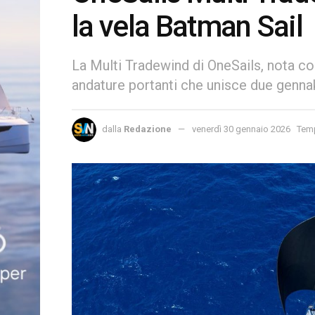
la vela Batman Sail
La Multi Tradewind di OneSails, nota co
andature portanti che unisce due gennak
dalla
Redazione
venerdì 30 gennaio 2026
Temp