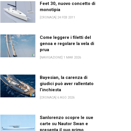
Feet 30, nuovo concetto di
monotipia
[CRONACA] 24 FEB 2011
Come leggere i filetti del
genoa e regolare la vela di
prua
[NAVIGAZIONE] 1 MAR 2026
Bayesian, la carenza di
giudici può aver rallentato
l’inchiesta
[CRONACA] 6 AGO 2026
Sanlorenzo scopre le sue
carte su Nautor Swan e
presenta il suo primo