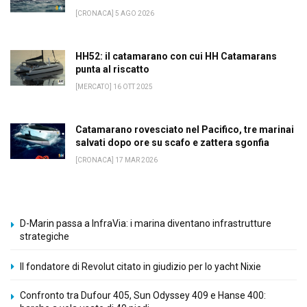
[CRONACA] 5 AGO 2026
HH52: il catamarano con cui HH Catamarans
punta al riscatto
[MERCATO] 16 OTT 2025
Catamarano rovesciato nel Pacifico, tre marinai
salvati dopo ore su scafo e zattera sgonfia
[CRONACA] 17 MAR 2026
D-Marin passa a InfraVia: i marina diventano infrastrutture
strategiche
Il fondatore di Revolut citato in giudizio per lo yacht Nixie
Confronto tra Dufour 405, Sun Odyssey 409 e Hanse 400: