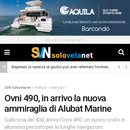
ADVERTISEMENT
Bayesian, la carenza di giudici può aver rallentato l’inchiesta
(Cronaca)
SVN solovelanet
Notizie
Mercato
Ovni 490, in arrivo la nuova
ammiraglia di Alubat Marine
Sulla scia del 430, arriva l’Ovni 490: un nuovo scafo in
alluminio pensato per le lunghe navigazioni