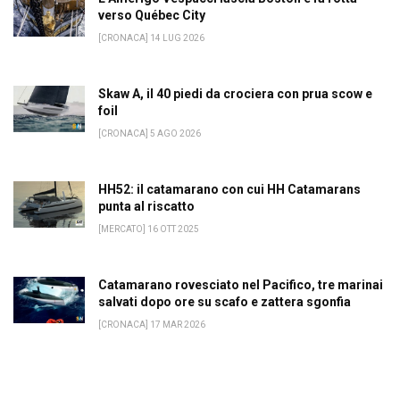
verso Québec City
[CRONACA] 14 LUG 2026
Skaw A, il 40 piedi da crociera con prua scow e
foil
[CRONACA] 5 AGO 2026
HH52: il catamarano con cui HH Catamarans
punta al riscatto
[MERCATO] 16 OTT 2025
Catamarano rovesciato nel Pacifico, tre marinai
salvati dopo ore su scafo e zattera sgonfia
[CRONACA] 17 MAR 2026