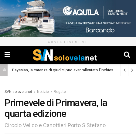
ADVERTISEMENT
Bayesian, la carenza di giudici può aver rallentato l’inchiesta
(Cronaca)
SVN solovelanet
Notizie
Regate
Primevele di Primavera, la
quarta edizione
Circolo Velico e Canottieri Porto S.Stefano