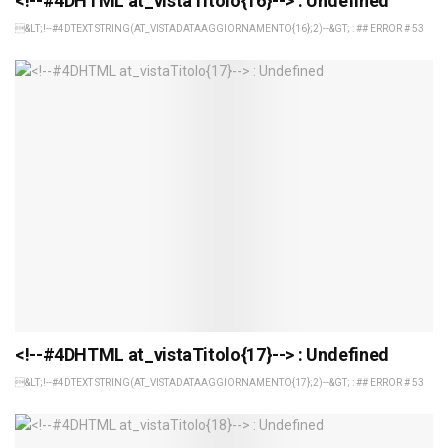
<!--#4DHTML at_vistaTitolo{16}--> : Undefined
&LT;!--#4DTEXT STRING(AT_VISTADATAAGGIORNAMENTO{16};2)--&GT; : ## ERROR # 53
<!--#4DHTML at_vistaTitolo{17}--> : Undefined
&LT;!--#4DTEXT STRING(AT_VISTADATAAGGIORNAMENTO{17};2)--&GT; : ## ERROR # 53