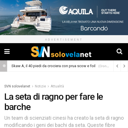
ADVERTISEMENT
Skaw A, il 40 piedi da crociera con prua scow e foil
(Cronaca)
SVN solovelanet
Notizie
Attualità
La seta di ragno per fare le
barche
Un team di scienziati cinesi ha creato la seta di ragno
modificando i geni dei bachi da seta. Queste fibre