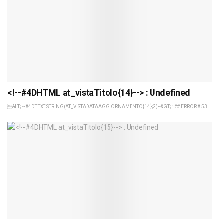
<!--#4DHTML at_vistaTitolo{14}--> : Undefined
&LT;!--#4DTEXT STRING(AT_VISTADATAAGGIORNAMENTO{14};2)--&GT; : ## ERROR # 53