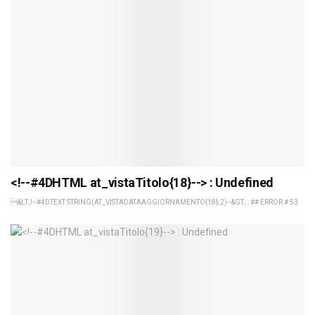
<!--#4DHTML at_vistaTitolo{18}--> : Undefined
&LT;!--#4DTEXT STRING(AT_VISTADATAAGGIORNAMENTO{18};2)--&GT; : ## ERROR # 53