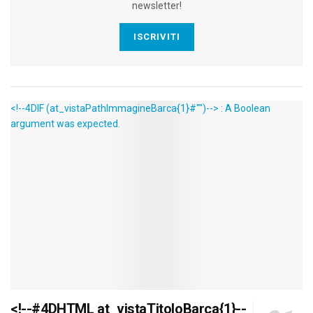
newsletter!
ISCRIVITI
<!--4DIF (at_vistaPathImmagineBarca{1}#"")--> : A Boolean
argument was expected.
<!--#4DHTML at_vistaTitoloBarca{1}--