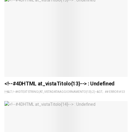
<!--#4DHTML at_vistaTitolo{13}--> : Undefined
&LT;!--#4DTEXT STRING(AT_VISTADATAAGGIORNAMENTO{13};2)--&GT; : ## ERROR # 53