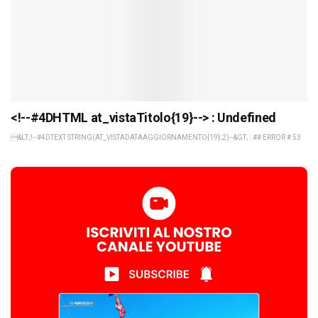
<!--#4DHTML at_vistaTitolo{19}--> : Undefined
&LT;!--#4DTEXT STRING(AT_VISTADATAAGGIORNAMENTO{19};2)--&GT; : ## ERROR # 53