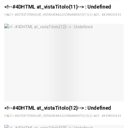
<!--#4DHTML at_vistaTitolo{11}--> : Undefined
&LT;!--#4DTEXT STRING(AT_VISTADATAAGGIORNAMENTO{11};2)--&GT; : ## ERROR # 53
<!--#4DHTML at_vistaTitolo{12}--> : Undefined
&LT;!--#4DTEXT STRING(AT_VISTADATAAGGIORNAMENTO{12};2)--&GT; : ## ERROR # 53