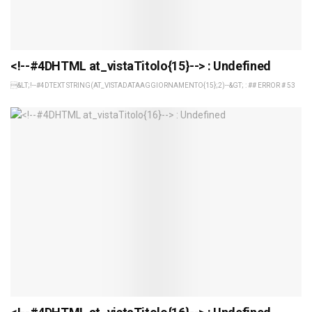
<!--#4DHTML at_vistaTitolo{15}--> : Undefined
&LT;!--#4DTEXT STRING(AT_VISTADATAAGGIORNAMENTO{15};2)--&GT; : ## ERROR # 53