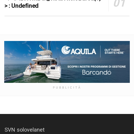
> : Undefined
PUBBLICITÀ
SVN solovelanet