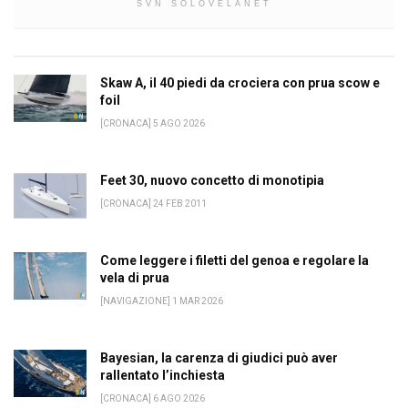
SVN SOLOVELANET
Skaw A, il 40 piedi da crociera con prua scow e
foil
[CRONACA] 5 AGO 2026
Feet 30, nuovo concetto di monotipia
[CRONACA] 24 FEB 2011
Come leggere i filetti del genoa e regolare la
vela di prua
[NAVIGAZIONE] 1 MAR 2026
Bayesian, la carenza di giudici può aver
rallentato l’inchiesta
[CRONACA] 6 AGO 2026