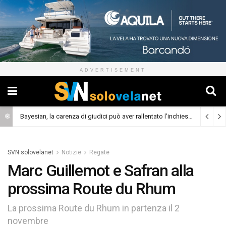
ADVERTISEMENT
Bayesian, la carenza di giudici può aver rallentato l’inchiesta
(Cronaca)
SVN solovelanet
Notizie
Regate
Marc Guillemot e Safran alla
prossima Route du Rhum
La prossima Route du Rhum in partenza il 2
novembre