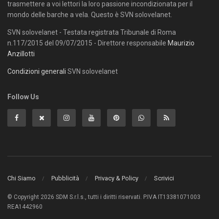
trasmettere a voi lettori la loro passione incondizionata per il
mondo delle barche a vela. Questo è SVN solovelanet.
SVN solovelanet - Testata registrata Tribunale di Roma
n.117/2015 del 09/07/2015 - Direttore responsabile
Maurizio
Anzillotti
Condizioni generali
SVN solovelanet
Follow Us
Chi Siamo
Pubblicità
Privacy & Policy
Scrivici
© Copyright 2026 SDM S.r.l.s., tutti i diritti riservati. P.IVA IT13381071003
REA1442960