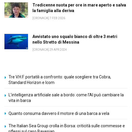
Tredicenne nuota per ore in mare aperto e salva
la famiglia alla deriva
[CRONACA] 7 FEB 2026
Avvistato uno squalo bianco di oltre 3 metri
nello Stretto di Messina
[CRONACA] 29 APR 2024
Tre V.H.F. portatili a confronto: quale scegliere tra Cobra,
Standard Horizon e Icom
L’intelligenza artificiale sale a bordo: come l’AI può cambiare la
vita in barca
Quanto consuma davvero il motore di una barca a vela
The Italian Sea Group crolla in Borsa: criticità sulle commesse e
riflessi sul caso Bayesian