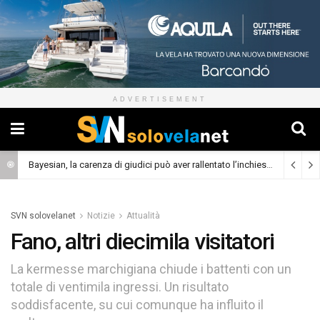
ADVERTISEMENT
Bayesian, la carenza di giudici può aver rallentato l’inchiesta
(Cronaca)
SVN solovelanet
Notizie
Attualità
Fano, altri diecimila visitatori
La kermesse marchigiana chiude i battenti con un
totale di ventimila ingressi. Un risultato
soddisfacente, su cui comunque ha influito il