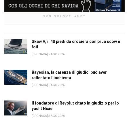
SVN SOLOVELANET
Skaw A, il 40 piedi da crociera con prua scow e
foil
[CRONACA] 5 AGO 2026
Bayesian, la carenza di giudici può aver
rallentato l’inchiesta
[CRONACA] 6 AGO 2026
Il fondatore di Revolut citato in giudizio per lo
yacht Nixie
[CRONACA] 5 AGO 2026