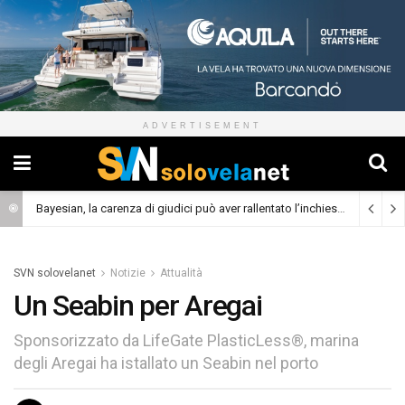
ADVERTISEMENT
Bayesian, la carenza di giudici può aver rallentato l’inchiesta
(Cronaca)
SVN solovelanet
Notizie
Attualità
Un Seabin per Aregai
Sponsorizzato da LifeGate PlasticLess®, marina
degli Aregai ha istallato un Seabin nel porto