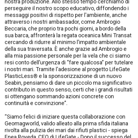
nostra produzione. Allo stesso tempo cerchiamo di
perseguire il nostro scopo educativo, diffondendo i
messaggi positivi di rispetto per l'ambiente, anche
attraverso i nostri ambassador, come Ambrogio
Beccaria, che proprio tra pochi giorni, a bordo della
sua barca, affronterà la regata oceanica Mini Transat
cercando di ridurre al minimo l’impatto ambientale
della sua traversata. È anche grazie ad Ambrogio e
alla mia passione personale per la vela che ci siamo
resi conto dell’urgenza di “fare qualcosa” per tutelare
i nostri mari. Tramite l'adesione al progetto LifeGate
PlasticLess® e la sponsorizzazione di un nuovo
Seabin, pensiamo di dare un piccolo ma significativo
contributo in questo senso, certi che i grandi risultati
si ottengano sommando azioni concrete con
continuità e convinzione”.
“Siamo felici di iniziare questa collaborazione con
Geomagworld, valido alleato alla prima sfida italiana
rivolta alla pulizia dei mari dai rifiuti plastici - spiega
Enea Roveda, CEO di LifeGate - Dopo il successo del