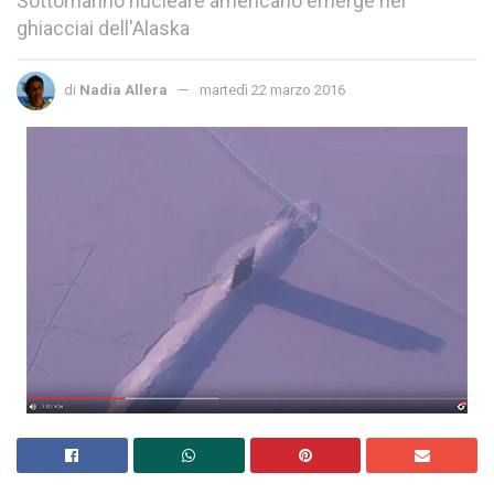
Sottomarino nucleare americano emerge nei
ghiacciai dell'Alaska
di
Nadia Allera
martedì 22 marzo 2016