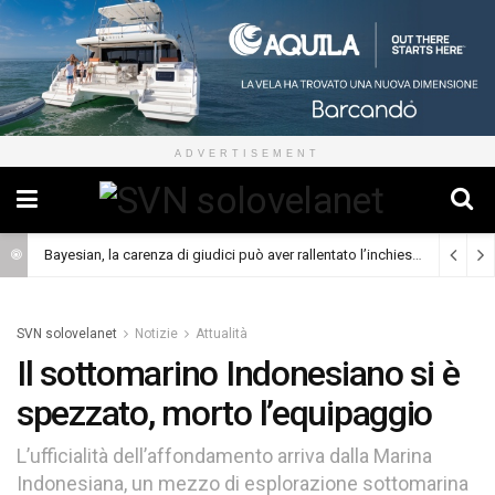
ADVERTISEMENT
Bayesian, la carenza di giudici può aver rallentato l’inchiesta
(Cronaca)
SVN solovelanet
Notizie
Attualità
Il sottomarino Indonesiano si è
spezzato, morto l’equipaggio
L’ufficialità dell’affondamento arriva dalla Marina
Indonesiana, un mezzo di esplorazione sottomarina