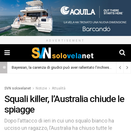
ADVERTISEMENT
Bayesian, la carenza di giudici può aver rallentato l’inchiesta
(Cronaca)
SVN solovelanet
Notizie
Attualità
Squali killer, l’Australia chiude le
spiagge
Dopo l’attacco di ieri in cui uno squalo bianco ha
ucciso un ragazzo, l’Australia ha chiuso tutte le