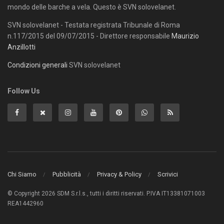
mondo delle barche a vela. Questo è SVN solovelanet.
SVN solovelanet - Testata registrata Tribunale di Roma
n.117/2015 del 09/07/2015 - Direttore responsabile
Maurizio
Anzillotti
Condizioni generali
SVN solovelanet
Follow Us
Chi Siamo
Pubblicità
Privacy & Policy
Scrivici
© Copyright 2026 SDM S.r.l.s., tutti i diritti riservati. P.IVA IT13381071003
REA1442960