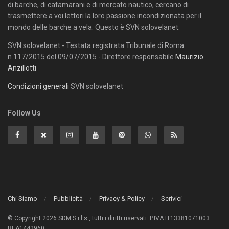
di barche, di catamarani e di mercato nautico, cercano di
trasmettere a voi lettori la loro passione incondizionata per il
mondo delle barche a vela. Questo è SVN solovelanet.
SVN solovelanet - Testata registrata Tribunale di Roma
n.117/2015 del 09/07/2015 - Direttore responsabile
Maurizio
Anzillotti
Condizioni generali
SVN solovelanet
Follow Us
Chi Siamo
Pubblicità
Privacy & Policy
Scrivici
© Copyright 2026 SDM S.r.l.s., tutti i diritti riservati. P.IVA IT13381071003
REA1442960