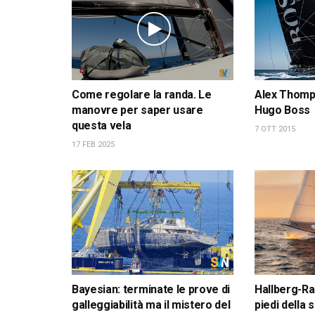
Come regolare la randa. Le
Alex Thomps
manovre per saper usare
Hugo Boss
questa vela
7 OTT 2015
17 FEB 2025
Bayesian: terminate le prove di
Hallberg-Ra
galleggiabilità ma il mistero del
piedi della