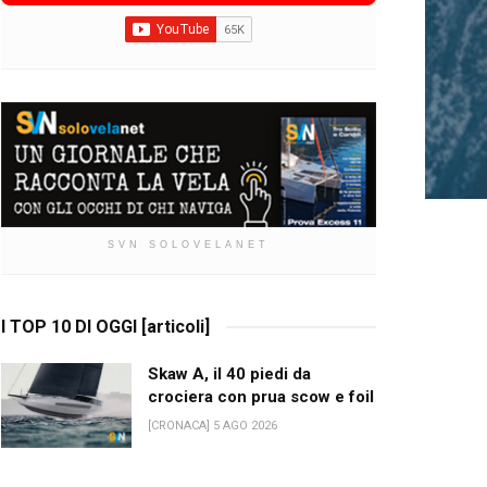
SVN SOLOVELANET
I TOP 10 DI OGGI [articoli]
Skaw A, il 40 piedi da
crociera con prua scow e foil
[CRONACA] 5 AGO 2026