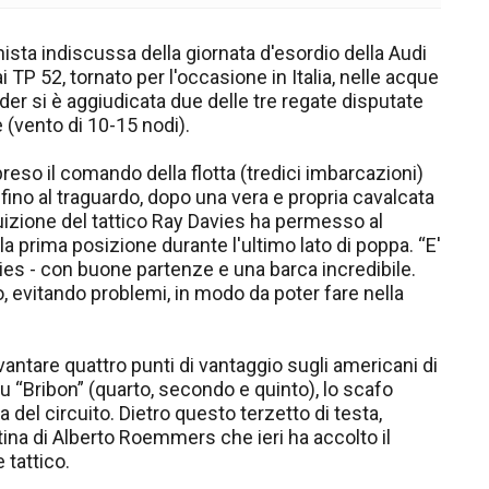
ista indiscussa della giornata d'esordio della Audi
i TP 52, tornato per l'occasione in Italia, nelle acque
dder si è aggiudicata due delle tre regate disputate
e (vento di 10-15 nodi).
eso il comando della flotta (tredici imbarcazioni)
fino al traguardo, dopo una vera e propria cavalcata
uizione del tattico Ray Davies ha permesso al
la prima posizione durante l'ultimo lato di poppa. “E'
ies - con buone partenze e una barca incredibile.
o, evitando problemi, in modo da poter fare nella
antare quattro punti di vantaggio sugli americani di
 “Bribon” (quarto, secondo e quinto), lo scafo
 del circuito. Dietro questo terzetto di testa,
ina di Alberto Roemmers che ieri ha accolto il
 tattico.