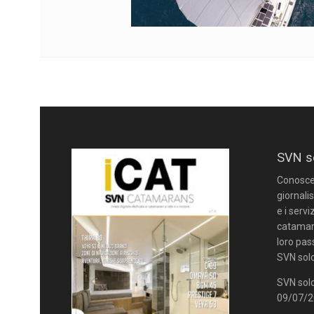
SVN s
Conoscere
giornalis
e i servi
catamara
loro pas
SVN solo
SVN solo
09/07/20