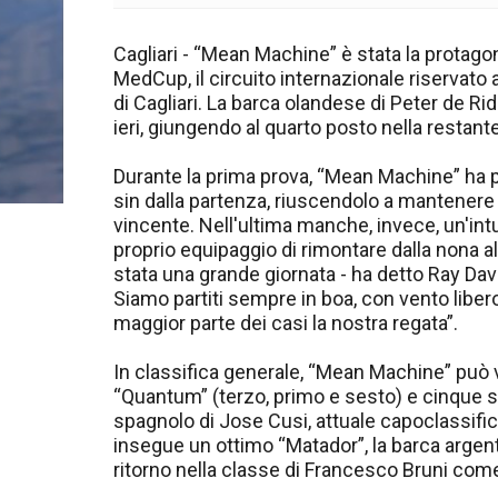
Cagliari - “Mean Machine” è stata la protagon
MedCup, il circuito internazionale riservato a
di Cagliari. La barca olandese di Peter de Ri
ieri, giungendo al quarto posto nella restant
Durante la prima prova, “Mean Machine” ha pr
sin dalla partenza, riuscendolo a mantenere 
vincente. Nell'ultima manche, invece, un'int
proprio equipaggio di rimontare dalla nona al
stata una grande giornata - ha detto Ray Dav
Siamo partiti sempre in boa, con vento liber
maggior parte dei casi la nostra regata”.
In classifica generale, “Mean Machine” può v
“Quantum” (terzo, primo e sesto) e cinque su
spagnolo di Jose Cusi, attuale capoclassifica
insegue un ottimo “Matador”, la barca argent
ritorno nella classe di Francesco Bruni come