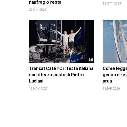
naufragio resta
15 OTT 2025
22 GIU 2025
Transat Café l’Or: festa italiana
Come leggere
con il terzo posto di Pietro
genoa e reg
Luciani
prua
18 NOV 2025
1 MAR 2026