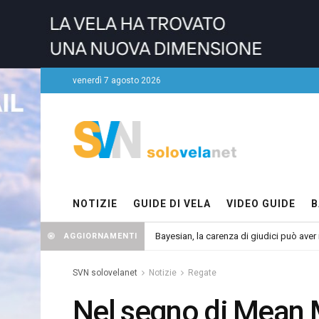
venerdì 7 agosto 2026
NOTIZIE
GUIDE DI VELA
VIDEO GUIDE
B
Bayesian, la carenza di giudici può aver r
AGGIORNAMENTI
SVN solovelanet
Notizie
Regate
Nel segno di Mean