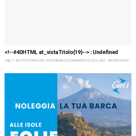
<!--#4DHTML at_vistaTitolo{19}--> : Undefined
&LT;!--#4DTEXT STRING(AT_VISTADATAAGGIORNAMENTO{19};2)--&GT; : ## ERROR # 53