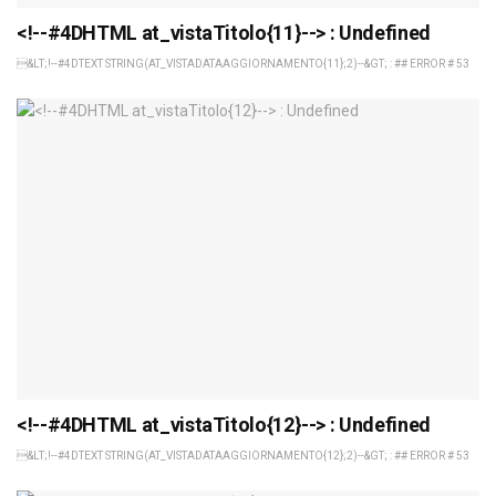
<!--#4DHTML at_vistaTitolo{11}--> : Undefined
&LT;!--#4DTEXT STRING(AT_VISTADATAAGGIORNAMENTO{11};2)--&GT; : ## ERROR # 53
<!--#4DHTML at_vistaTitolo{12}--> : Undefined
&LT;!--#4DTEXT STRING(AT_VISTADATAAGGIORNAMENTO{12};2)--&GT; : ## ERROR # 53