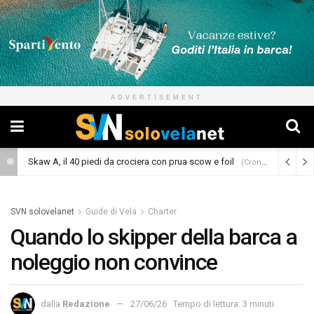
ADVERTISEMENT
Skaw A, il 40 piedi da crociera con prua scow e foil
(Cronaca)
SVN solovelanet
Guide di Vela
Charter
Quando lo skipper della barca a
noleggio non convince
dalla
Redazione
27/06/26
Tempo di lettura: 3 minuti