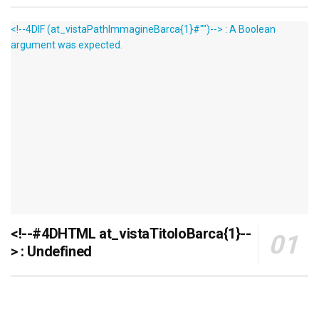
<!--4DIF (at_vistaPathImmagineBarca{1}#"")--> : A Boolean
argument was expected.
<!--#4DHTML at_vistaTitoloBarca{1}--
> : Undefined