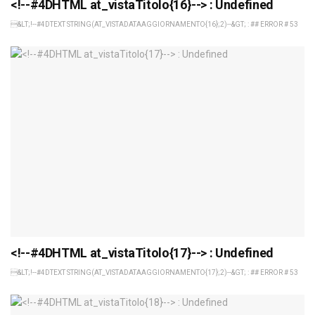
<!--#4DHTML at_vistaTitolo{16}--> : Undefined
&LT;!--#4DTEXT STRING(AT_VISTADATAAGGIORNAMENTO{16};2)--&GT; : ## ERROR # 53
<!--#4DHTML at_vistaTitolo{17}--> : Undefined
&LT;!--#4DTEXT STRING(AT_VISTADATAAGGIORNAMENTO{17};2)--&GT; : ## ERROR # 53