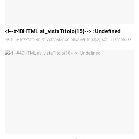
<!--#4DHTML at_vistaTitolo{15}--> : Undefined
&LT;!--#4DTEXT STRING(AT_VISTADATAAGGIORNAMENTO{15};2)--&GT; : ## ERROR # 53