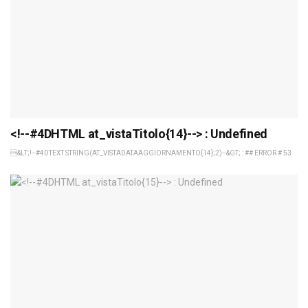
<!--#4DHTML at_vistaTitolo{14}--> : Undefined
&LT;!--#4DTEXT STRING(AT_VISTADATAAGGIORNAMENTO{14};2)--&GT; : ## ERROR # 53