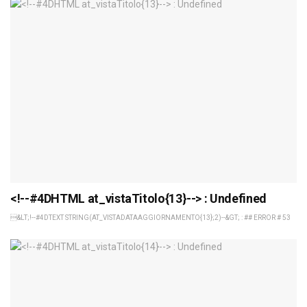
<!--#4DHTML at_vistaTitolo{13}--> : Undefined
&LT;!--#4DTEXT STRING(AT_VISTADATAAGGIORNAMENTO{13};2)--&GT; : ## ERROR # 53