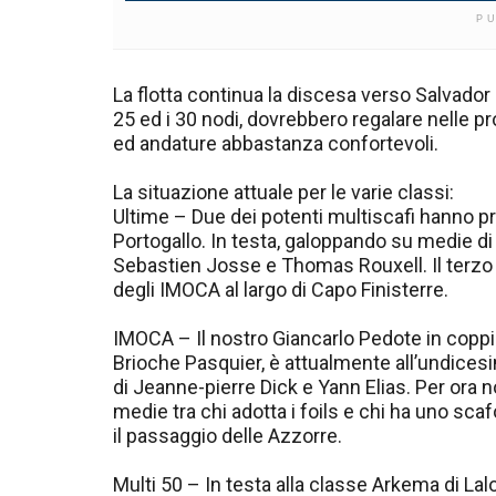
P
La flotta continua la discesa verso Salvador d
25 ed i 30 nodi, dovrebbero regalare nelle p
ed andature abbastanza confortevoli.
La situazione attuale per le varie classi:
Ultime – Due dei potenti multiscafi hanno pr
Portogallo. In testa, galoppando su medie di
Sebastien Josse e Thomas Rouxell. Il terzo co
degli IMOCA al largo di Capo Finisterre.
IMOCA – Il nostro Giancarlo Pedote in copp
Brioche Pasquier, è attualmente all’undices
di Jeanne-pierre Dick e Yann Elias. Per ora n
medie tra chi adotta i foils e chi ha uno sca
il passaggio delle Azzorre.
Multi 50 – In testa alla classe Arkema di Lal