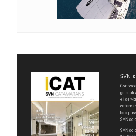
SVN s
Conoscere
giornalis
e i servi
catamara
loro pas
SVN solo
SVN solo