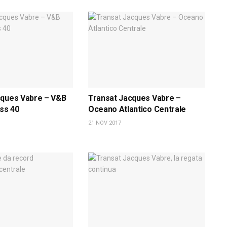
cques Vabre – V&B
Transat Jacques Vabre –
ass 40
Oceano Atlantico Centrale
21 NOV 2017