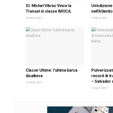
St. Michel Vibrac Vince la
Un’edizione
Transat in classe IMOCA
nell’Atlanti
20 NOV 2017
18 NOV 2017
Classe Ultime: l’ultima barca
Polverizzato
disalbera
record di t
– Salvador 
15 NOV 2017
13 NOV 2017