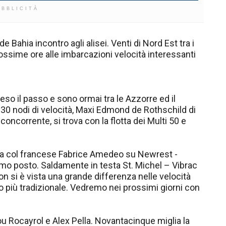
UBBLICITÀ
e Bahia incontro agli alisei. Venti di Nord Est tra i
rossime ore alle imbarcazioni velocità interessanti
eso il passo e sono ormai tra le Azzorre ed il
 30 nodi di velocità, Maxi Edmond de Rothschild di
ncorrente, si trova con la flotta dei Multi 50 e
ia col francese Fabrice Amedeo su Newrest -
imo posto. Saldamente in testa St. Michel – Vibrac
on si è vista una grande differenza nelle velocità
fo più tradizionale. Vedremo nei prossimi giorni con
ou Rocayrol e Alex Pella. Novantacinque miglia la