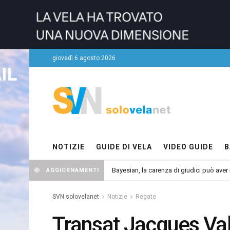
giovedì 6 agosto 2026
NOTIZIE
GUIDE DI VELA
VIDEO GUIDE
B
Bayesian, la carenza di giudici può aver r
AGGIORNAMENTI
SVN solovelanet
Notizie
Regate
Transat Jacques Vabr