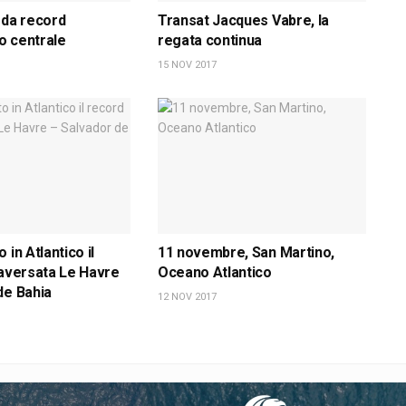
 da record
Transat Jacques Vabre, la
co centrale
regata continua
15 NOV 2017
 in Atlantico il
11 novembre, San Martino,
raversata Le Havre
Oceano Atlantico
de Bahia
12 NOV 2017