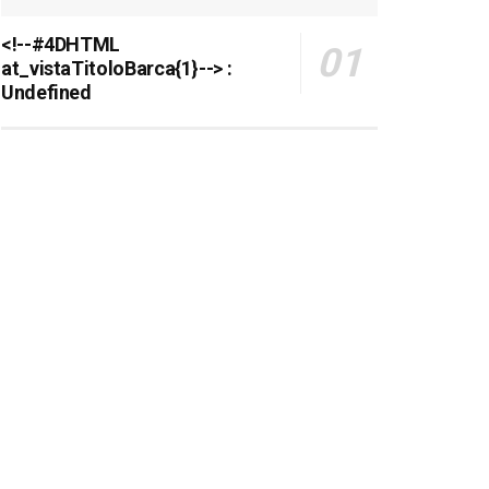
<!--#4DHTML
at_vistaTitoloBarca{1}--> :
Undefined