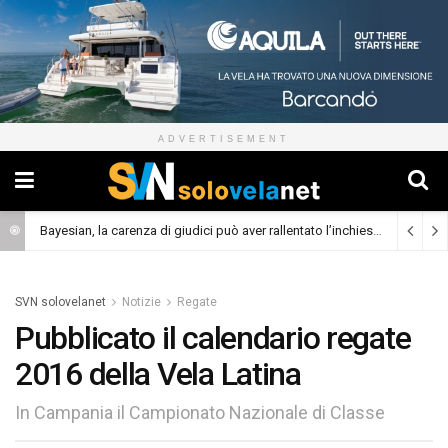
ADVERTISEMENT
Bayesian, la carenza di giudici può aver rallentato l’inchiesta
(Cronaca)
SVN solovelanet
Notizie
Regate
Pubblicato il calendario regate
2016 della Vela Latina
In Campania il Campionato Nazionale di Classe